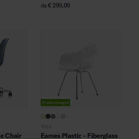
da
€
295,00
Pronta consegna
...
Vitra
de Chair
Eames Plastic – Fiberglass