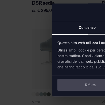
DSR sedia
P
da
€
295,00
d
Consenso
Questo sito web utilizza i c
Utilizziamo i cookie per perso
nostro traffico. Condividiamo 
di analisi dei dati web, pubbl
che hanno raccolto dal suo uti
P
Rifiuta
...
Vitra
Vi