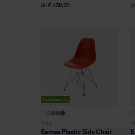
da
€
450,00
d
Area hospitality
Pronta consegna
...
Vitra
Vi
Eames Plastic Side Chair
E