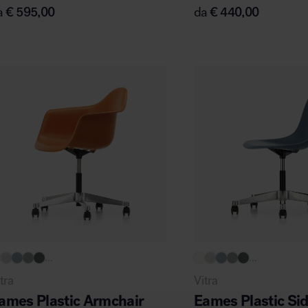
a
€
595,00
da
€
440,00
...
...
tra
Vitra
ames Plastic Armchair
Eames Plastic Si