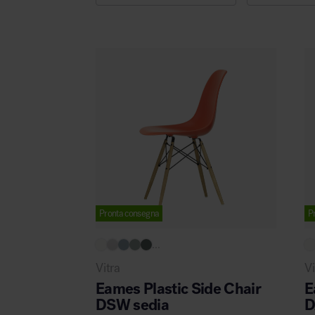
Illuminazione
Area riunione e convegni
Area lounge e attesa
Pronta consegna
P
MillerKnoll
...
Vitra
Vi
Area outdoor
Eames Plastic Side Chair
E
DSW sedia
D