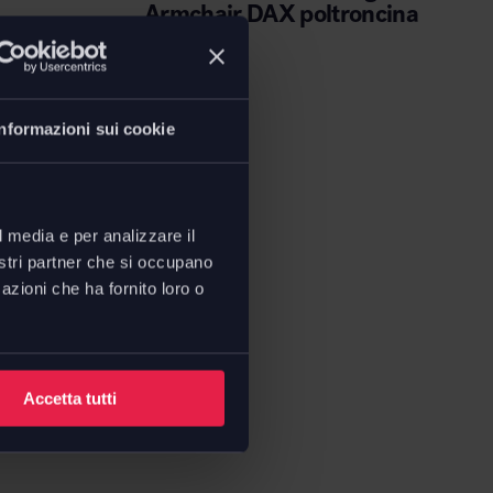
Armchair DAX poltroncina
da
€
440,00
Informazioni sui cookie
l media e per analizzare il
nostri partner che si occupano
azioni che ha fornito loro o
Accetta tutti