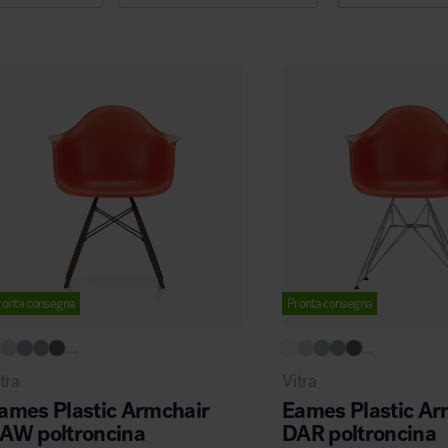
Arredo area reception
Area break
ronta consegna
Pronta consegna
...
...
tra
Vitra
Area kids
ames Plastic Armchair
Eames Plastic Ar
AW poltroncina
DAR poltroncina