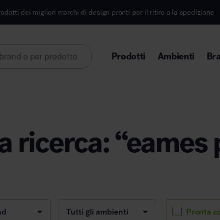
migliori marchi di design pronti per il ritiro o la spedizione
Prodotti
Ambienti
Br
Lorem ipsum dolor sit amet
la ricerca: “eames 
Area direzionale
Pronta c