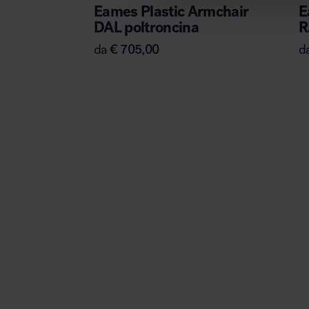
Eames Plastic Armchair
E
DAL poltroncina
R
da
€
705,00
d