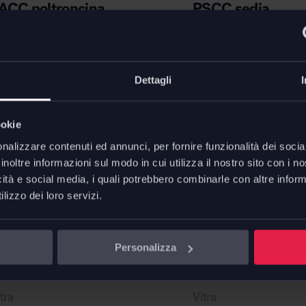
ACC poltroncina
PSCC sedia
a
€
850,00
da
€
705,00
Dettagli
ookie
nalizzare contenuti ed annunci, per fornire funzionalità dei socia
inoltre informazioni sul modo in cui utilizza il nostro sito con i 
icità e social media, i quali potrebbero combinarle con altre inform
lizzo dei loro servizi.
ronta consegna
Novità
Personalizza
...
tra
Vitra