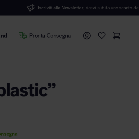
Iscriviti alla Newsletter,
ricevi subito uno sconto del 7%
and
Pronta Consegna
plastic”
onsegna