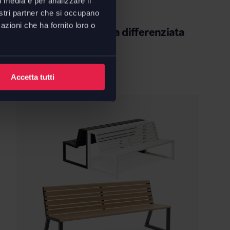
l media e per analizzare il
nostri partner che si occupano
URBANTIME
azioni che ha fornito loro o
.015 cestone raccolta differenziata
da
€
877,20
€
1.462,00
Risparmi
€
584,80
Accetta tutti