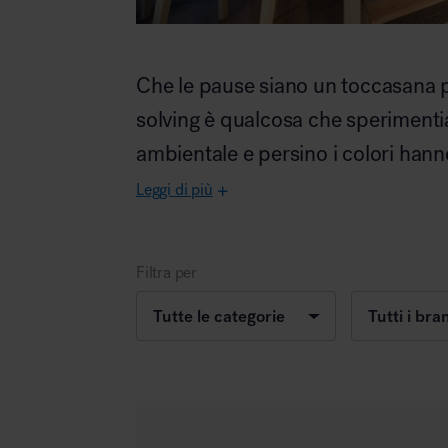
Che le pause siano un toccasana pe
Area hospitality
solving è qualcosa che speriment
ambientale e persino i colori hanno
Leggi di più
Filtra per