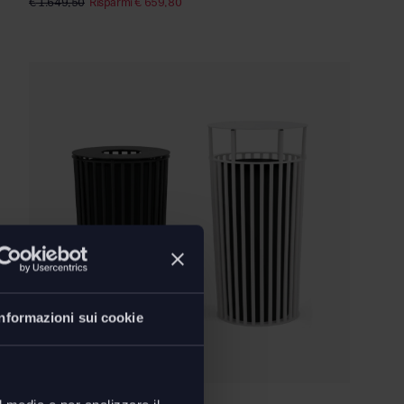
€
1.649,50
Risparmi
€
659,80
Informazioni sui cookie