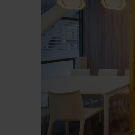
Illuminazione
Area riunione e convegni
Area lounge e attesa
MillerKnoll
Area outdoor