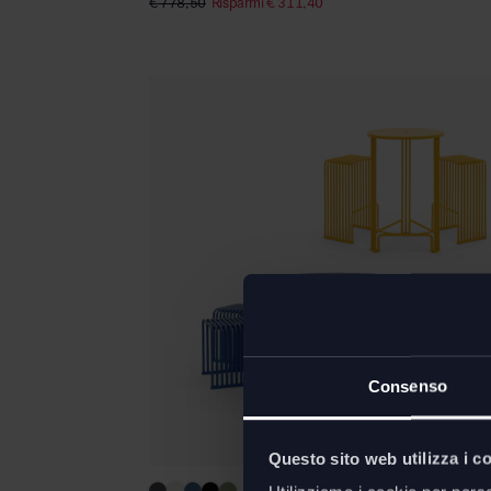
€
778,50
Risparmi
€
311,40
Consenso
Questo sito web utilizza i c