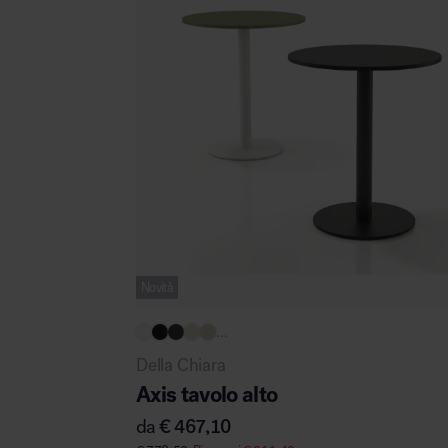
Novità
...
Della Chiara
Axis tavolo alto
da
€
467,10