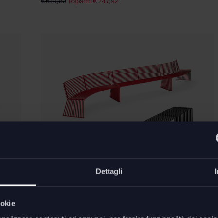
€
619,80
Risparmi
€
247,92
Dettagli
ookie