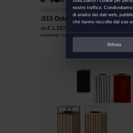
...
Utilizziamo i cookie per perso
nostro traffico. Condividiamo 
URBANTIME
di analisi dei dati web, pubbl
.015 Octopus tavolo picnic con s
che hanno raccolto dal suo uti
da
€
1.337,40
€
2.229,00
Risparmi
€
891,60
Rifiuta