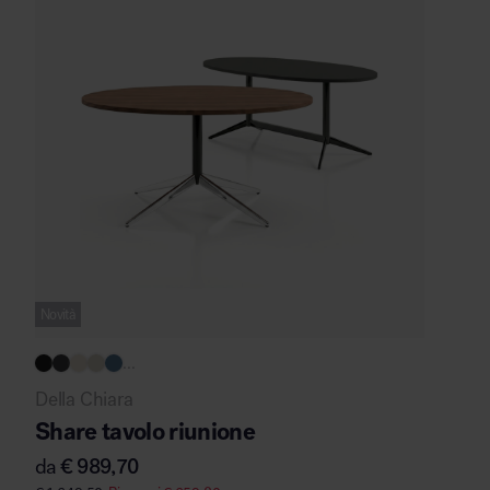
Novità
...
Della Chiara
Share tavolo riunione
da
€
989,70