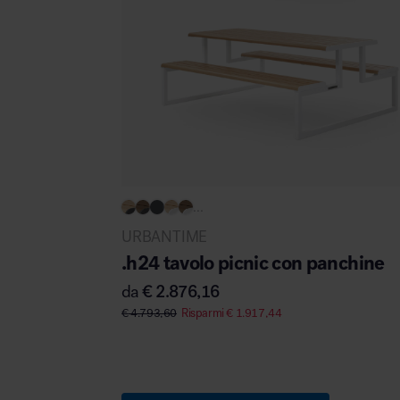
...
URBANTIME
.h24 tavolo picnic con panchine
da
€
2.876,16
€
4.793,60
Risparmi
€
1.917,44