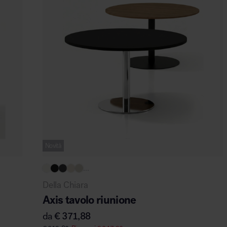
Novità
...
Della Chiara
Axis tavolo riunione
da
€
371,88