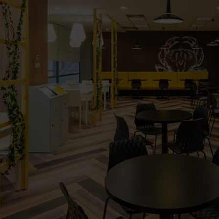
Arredo area reception
Area break
Area kids