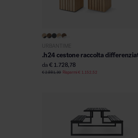
...
URBANTIME
.h24 cestone raccolta differenzia
da
€
1.728,78
€
2.881,30
Risparmi
€
1.152,52