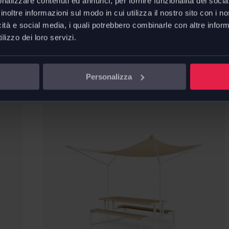
...
nalizzare contenuti ed annunci, per fornire funzionalità dei socia
inoltre informazioni sul modo in cui utilizza il nostro sito con i 
URBANTIME
icità e social media, i quali potrebbero combinarle con altre inform
edie
.015 panca
lizzo dei loro servizi.
da
€
633,90
€
1.056,50
Risparmi
€
422,60
Personalizza