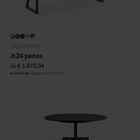
...
URBANTIME
.h24 panca
da
€
1.070,94
€
1.784,90
Risparmi
€
713,96