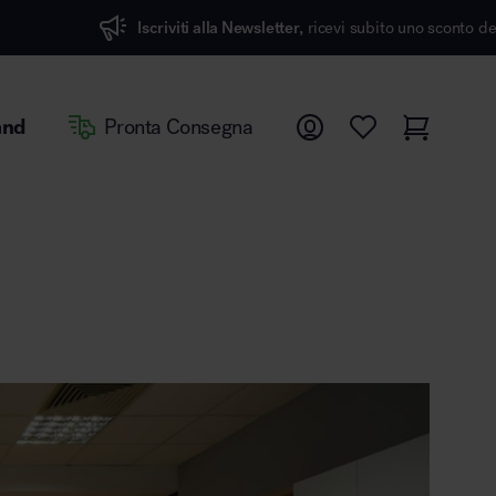
Iscriviti alla Newsletter,
ricevi subito uno sconto del 7%
and
Pronta Consegna