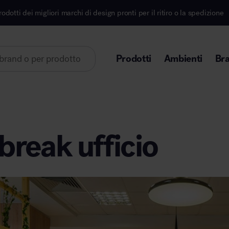
ri marchi di design pronti per il ritiro o la spedizione
Prodotti
Ambienti
Br
Lorem ipsum dolor sit amet
break ufficio
Area direzionale