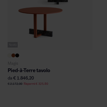
Novità
Magis
Pied-à-Terre tavolo
da
€
1.846,20
€
2.172,00
Risparmi
€
325,80