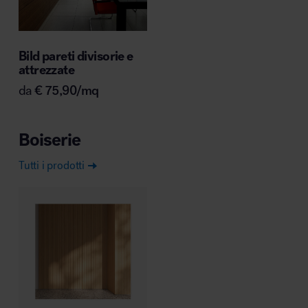
Bild pareti divisorie e
attrezzate
Area hospitality
da
€
75,90
/mq
Boiserie
Tutti i prodotti