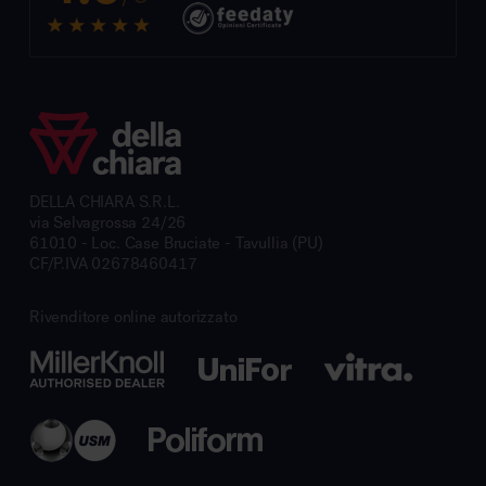
DELLA CHIARA S.R.L.
via Selvagrossa 24/26
61010 - Loc. Case Bruciate - Tavullia (PU)
CF/P.IVA 02678460417
Rivenditore online autorizzato