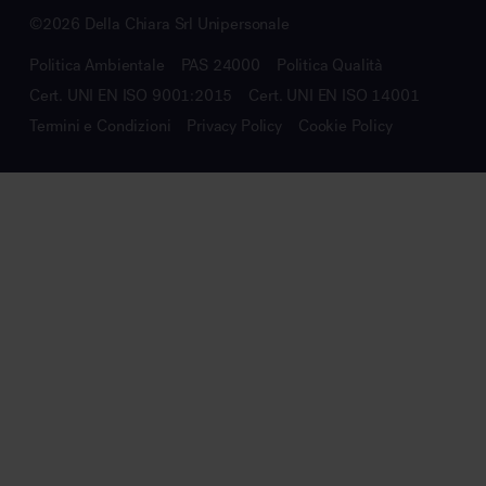
©2026 Della Chiara Srl Unipersonale
Politica Ambientale
PAS 24000
Politica Qualità
Cert. UNI EN ISO 9001:2015
Cert. UNI EN ISO 14001
Termini e Condizioni
Privacy Policy
Cookie Policy