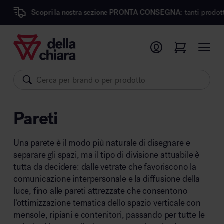
i la nostra sezione PRONTA CONSEGNA:
tanti prodotti dei migliori m
Prodotti
Ambienti
Brand
Pareti
Pronta Consegna
Una parete è il modo più naturale di disegnare e
Sedute
separare gli spazi, ma il tipo di divisione attuabile è
Arredi
tutta da decidere: dalle vetrate che favoriscono la
Arredo area operativa
Pareti divisorie
comunicazione interpersonale e la diffusione della
luce, fino alle pareti attrezzate che consentono
Comfort acustico
l’ottimizzazione tematica dello spazio verticale con
Accessori
mensole, ripiani e contenitori, passando per tutte le
Illuminazione