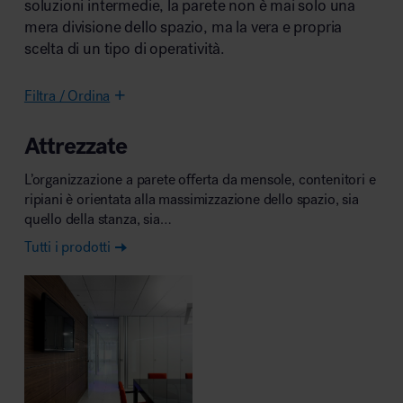
soluzioni intermedie, la parete non è mai solo una
mera divisione dello spazio, ma la vera e propria
scelta di un tipo di operatività.
Area riunione e convegni
Filtra / Ordina
Attrezzate
L’organizzazione a parete offerta da mensole, contenitori e
ripiani è orientata alla massimizzazione dello spazio, sia
Area lounge e attesa
quello della stanza, sia…
Tutti i prodotti
Area outdoor