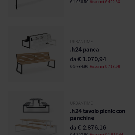
€
1.056,50
Risparmi
€
422,60
Area hospitality
URBANTIME
.h24 panca
da
€
1.070,94
€
1.784,90
Risparmi
€
713,96
URBANTIME
.h24 tavolo picnic con
panchine
da
€
2.876,16
€
4.793,60
Risparmi
€
1.917,44