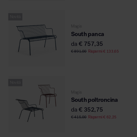
Novità
Magis
South panca
da
€
757,35
€
891,00
Risparmi
€
133,65
Novità
Magis
South poltroncina
da
€
352,75
€
415,00
Risparmi
€
62,25