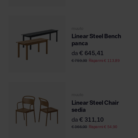
muuto
Linear Steel Bench
panca
da
€
645,41
€
759,30
Risparmi
€
113,89
muuto
Linear Steel Chair
sedia
da
€
311,10
€
366,00
Risparmi
€
54,90