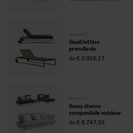
MillerKnoll
Molteni&C
Guell lettino
prendisole
da
€
2.926,17
Molteni&C
Sway divano
componibile outdoor
da
€
8.747,35