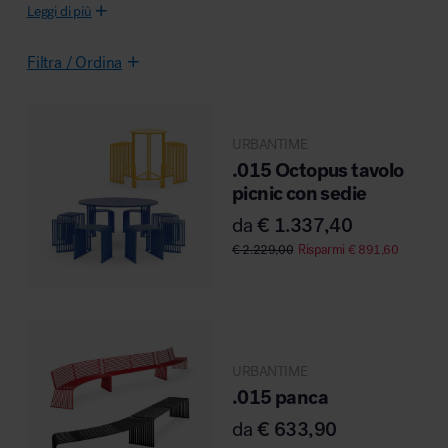
Leggi di più
Filtra / Ordina
Area riunione e convegni
URBANTIME
.015 Octopus tavolo
picnic con sedie
da
€
1.337,40
Area lounge e attesa
€
2.229,00
Risparmi
€
891,60
URBANTIME
Area outdoor
.015 panca
da
€
633,90