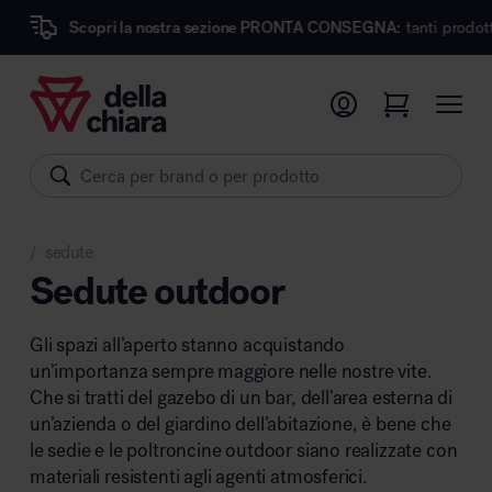
pri la nostra sezione PRONTA CONSEGNA:
tanti prodotti dei migliori 
Prodotti
Ambienti
Brand
sedute
Pronta Consegna
/
Sedute outdoor
Sedute
Gli spazi all’aperto stanno acquistando
Arredi
un’importanza sempre maggiore nelle nostre vite.
Arredo area operativa
Pareti divisorie
Che si tratti del gazebo di un bar, dell’area esterna di
un’azienda o del giardino dell’abitazione, è bene che
Comfort acustico
le sedie e le poltroncine outdoor siano realizzate con
Accessori
materiali resistenti agli agenti atmosferici.
Illuminazione