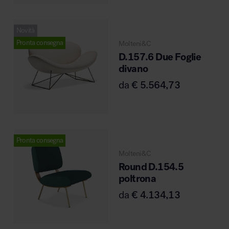
Novità
Pronta consegna
Molteni&C
Area hospitality
D.157.6 Due Foglie
divano
da
€
5.564,73
Pronta consegna
Molteni&C
Round D.154.5
poltrona
da
€
4.134,13