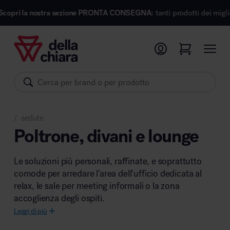
nostra sezione PRONTA CONSEGNA:
tanti prodotti dei migliori marchi d
Prodotti
Ambienti
Brand
sedute
Pronta Consegna
/
Poltrone, divani e lounge
Sedute
Le soluzioni più personali, raffinate, e soprattutto
Arredi
comode per arredare l’area dell’ufficio dedicata al
Arredo area operativa
Pareti divisorie
relax, le sale per meeting informali o la zona
accoglienza degli ospiti.
Comfort acustico
Leggi di più
Accessori
Illuminazione