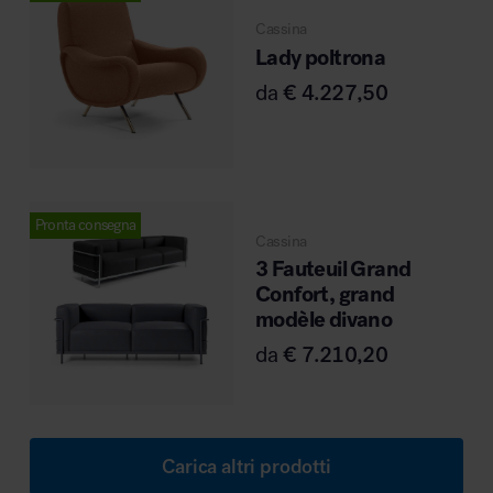
Cassina
Lady poltrona
da
€
4.227,50
Pronta consegna
Cassina
3 Fauteuil Grand
Confort, grand
modèle divano
da
€
7.210,20
Carica altri prodotti