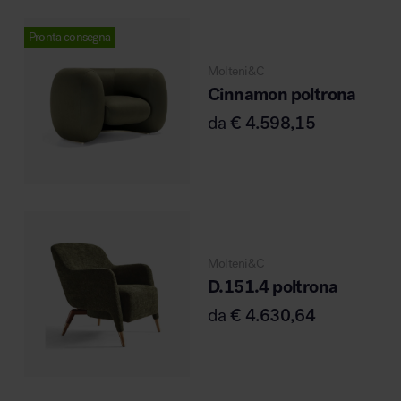
MillerKnoll
Pronta consegna
Molteni&C
Cinnamon poltrona
da
€
4.598,15
Molteni&C
D.151.4 poltrona
da
€
4.630,64