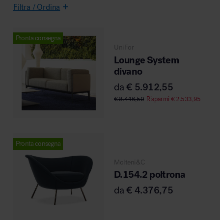
Filtra / Ordina
Area riunione e convegni
Pronta consegna
UniFor
Lounge System
divano
da
€
5.912,55
€
8.446,50
Risparmi
€
2.533,95
Area lounge e attesa
Pronta consegna
Molteni&C
D.154.2 poltrona
da
€
4.376,75
Area outdoor