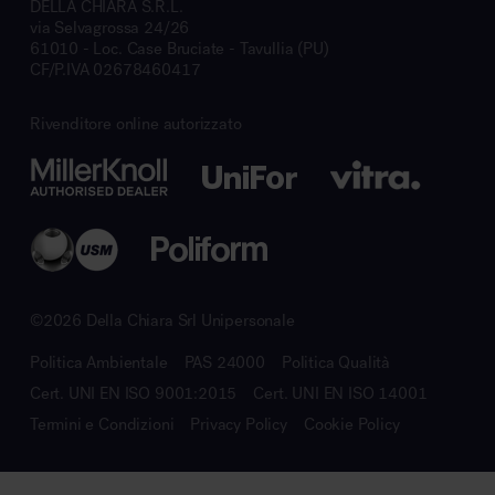
DELLA CHIARA S.R.L.
via Selvagrossa 24/26
61010 - Loc. Case Bruciate - Tavullia (PU)
CF/P.IVA 02678460417
Rivenditore online autorizzato
©2026 Della Chiara Srl Unipersonale
Politica Ambientale
PAS 24000
Politica Qualità
Cert. UNI EN ISO 9001:2015
Cert. UNI EN ISO 14001
Termini e Condizioni
Privacy Policy
Cookie Policy