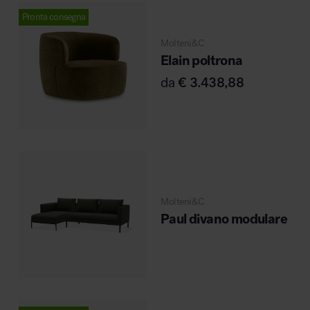
Pronta consegna
Molteni&C
Elain poltrona
da
€
3.438,88
Molteni&C
Paul divano modulare