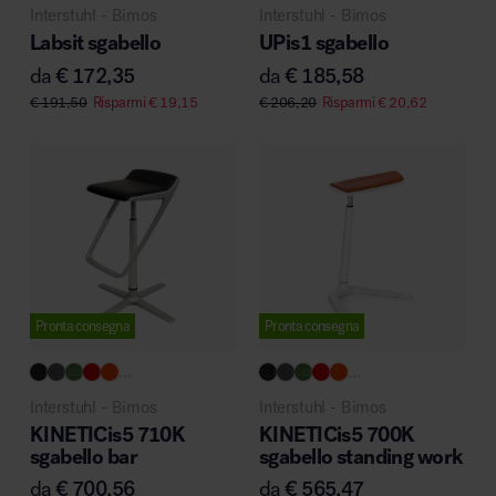
Interstuhl - Bimos
Interstuhl - Bimos
Labsit sgabello
UPis1 sgabello
da
€
172,35
da
€
185,58
€
191,50
Risparmi
€
19,15
€
206,20
Risparmi
€
20,62
Pronta consegna
Pronta consegna
...
...
Interstuhl - Bimos
Interstuhl - Bimos
KINETICis5 710K
KINETICis5 700K
sgabello bar
sgabello standing work
da
€
700,56
da
€
565,47