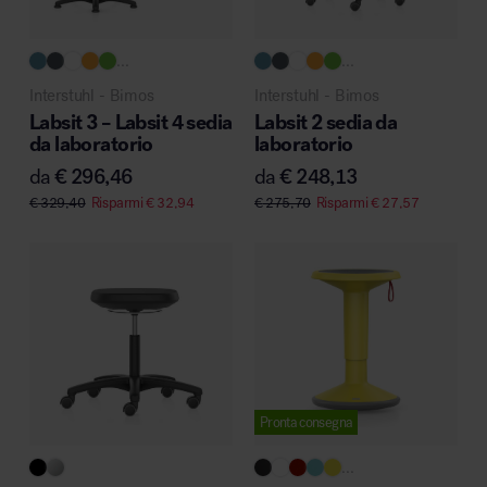
MillerKnoll
...
...
Interstuhl - Bimos
Interstuhl - Bimos
Labsit 3 – Labsit 4 sedia
Labsit 2 sedia da
da laboratorio
laboratorio
da
€
296,46
da
€
248,13
€
329,40
Risparmi
€
32,94
€
275,70
Risparmi
€
27,57
Pronta consegna
...