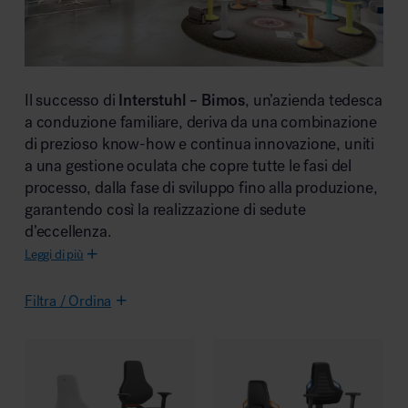
Area riunione e convegni
Interstuhl – Bimos
Il successo di
, un’azienda tedesca
a conduzione familiare, deriva da una combinazione
di prezioso know-how e continua innovazione, uniti
a una gestione oculata che copre tutte le fasi del
processo, dalla fase di sviluppo fino alla produzione,
Area lounge e attesa
garantendo così la realizzazione di sedute
d’eccellenza.
Leggi di più
Filtra / Ordina
Area outdoor