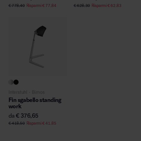
€
778,40
Risparmi
€
77,84
€
628,30
Risparmi
€
62,83
Interstuhl - Bimos
Fin sgabello standing
work
da
€
376,65
€
418,50
Risparmi
€
41,85