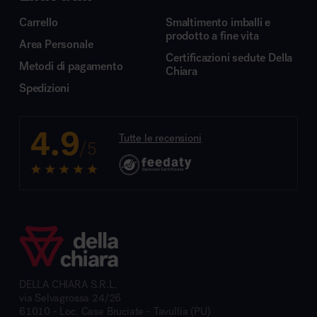
Carrello
Smaltimento imballi e
prodotto a fine vita
Area Personale
Certificazioni sedute Della
Metodi di pagamento
Chiara
Spedizioni
4.9
Tutte le recensioni
/5
DELLA CHIARA S.R.L.
via Selvagrossa 24/26
61010 - Loc. Case Bruciate - Tavullia (PU)