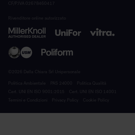
CF/P.IVA 02678460417
Rivenditore online autorizzato
©2026 Della Chiara Srl Unipersonale
Politica Ambientale
PAS 24000
Politica Qualità
Cert. UNI EN ISO 9001:2015
Cert. UNI EN ISO 14001
Termini e Condizioni
Privacy Policy
Cookie Policy