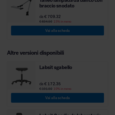
braccio snodato
MillerKnoll
da
€ 709.32
€ 834.50
15% in meno
Vai alla scheda
Altre versioni disponibili
Labsit sgabello
da
€ 172.35
€ 191.50
10% in meno
Vai alla scheda