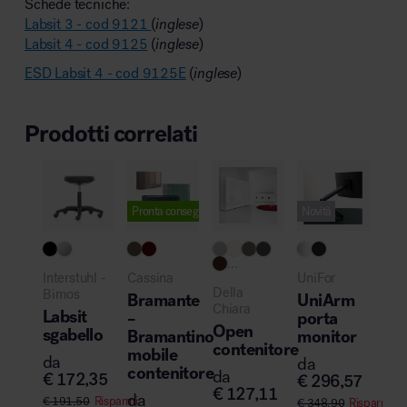
Schede tecniche:
Labsit 3 - cod 9121
(
inglese
)
Labsit 4 - cod 9125
(
inglese
)
ESD Labsit 4 - cod 9125E
(
inglese
)
Prodotti correlati
Pronta consegna
Novità
...
Inte
Interstuhl -
Cassina
UniFor
Bim
Della
Bimos
Bramante
UniArm
Te
Chiara
Labsit
–
porta
sed
Open
sgabello
Bramantino
monitor
lab
contenitore
mobile
da
da
da
contenitore
da
€
172,35
€
296,57
€
6
€
127,11
da
€
191,50
Risparmi
€
348,90
Risparmi
€
75