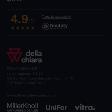
4.9
Tutte le recensioni
/5
DELLA CHIARA S.R.L.
via Selvagrossa 24/26
61010 - Loc. Case Bruciate - Tavullia (PU)
CF/P.IVA 02678460417
Rivenditore online autorizzato