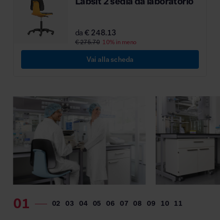
Labsit 2 sedia da laboratorio
da
€ 248.13
€ 275.70
10% in meno
Vai alla scheda