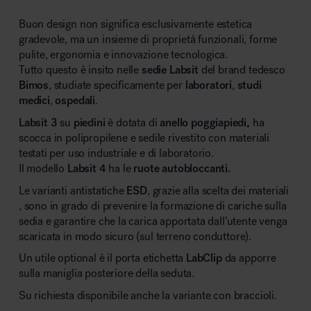
Buon design non significa esclusivamente estetica
gradevole, ma un insieme di proprietà funzionali, forme
pulite, ergonomia e innovazione tecnologica.
Tutto questo è insito nelle
sedie
Labsit
del brand tedesco
Bimos
, studiate specificamente per
laboratori
,
studi
medici
,
ospedali
.
Labsit
3
su
piedini
è dotata di
anello poggiapiedi,
ha
scocca in polipropilene e sedile rivestito con materiali
testati per uso industriale e di laboratorio.
Il modello
Labsit 4
ha le
ruote autobloccanti.
Le varianti antistatiche
ESD
, grazie alla scelta dei materiali
, sono in grado di prevenire la formazione di cariche sulla
sedia e garantire che la carica apportata dall’utente venga
scaricata in modo sicuro (sul terreno conduttore).
Un utile optional è il porta etichetta
LabClip
da apporre
sulla maniglia posteriore della seduta.
Su richiesta disponibile anche la variante con braccioli.