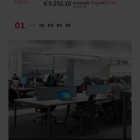
€
19,15
€
5.252,10
€
52,33
€
211,85
Risparmi
€
75
€
84,74