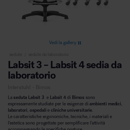
Area riunione e convegni
Vedi la gallery
sedute
sedute da laboratorio
/
Labsit 3 – Labsit 4 sedia da
Area lounge e attesa
laboratorio
Interstuhl - Bimos
La
seduta Labsit 3
e
Labsit 4
di
Bimos
sono
espressamente studiate per le esigenze di
ambienti
medici
,
laboratori
,
ospedali
e
cliniche universitarie
.
Area outdoor
Le caratteristiche ergonomiche, tecniche, i materiali e
l’estetica sono progettate per semplificare l’attività
accompagnando le specifiche posture.