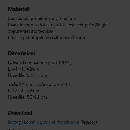
Materiali
Scocca polipropilene in vari colori
Rivestimento seduta: tessuto
Lucia
, ecopelle
Magic
oppure tessuto tecnico
Base in polipropilene o alluminio lucido
Dimensioni
Labsit 3
con piedini (cod.
9121
)
L. 45 - P. 42 cm
H. sedile. 52/77 cm
Labsit 4
con ruote (cod.
9125)
L. 45 - P. 42 cm
H. sedile. 56/81 cm
Download
Dettagli Labsit e guida ai rivestimenti
(
inglese
)