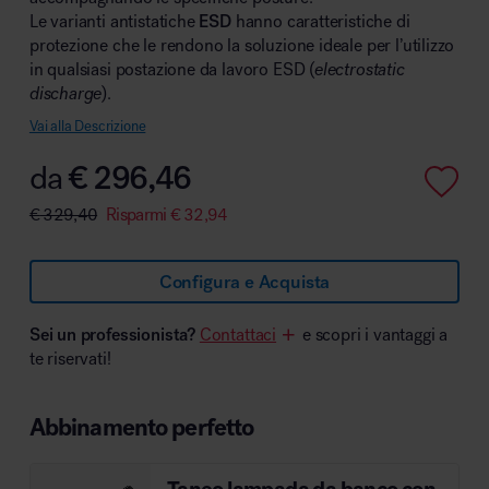
Le varianti antistatiche
ESD
hanno caratteristiche di
protezione che le rendono la soluzione ideale per l’utilizzo
in qualsiasi postazione da lavoro ESD (
electrostatic
discharge
).
Area hospitality
Vai alla Descrizione
da
€
296,46
€
329,40
Risparmi
€
32,94
Configura e Acquista
Sei un professionista?
Contattaci
e scopri i vantaggi a
te riservati!
Abbinamento perfetto
Taneo lampada da banco con