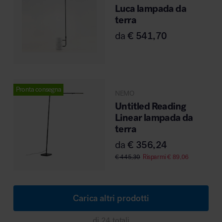
Luca lampada da
terra
da
€
541,70
Pronta consegna
NEMO
Untitled Reading
Linear lampada da
terra
da
€
356,24
€
445,30
Risparmi
€
89,06
Carica altri prodotti
di 24 totali