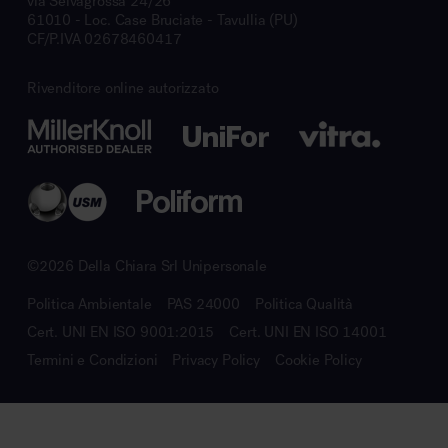
via Selvagrossa 24/26
61010 - Loc. Case Bruciate - Tavullia (PU)
CF/P.IVA 02678460417
Rivenditore online autorizzato
©2026 Della Chiara Srl Unipersonale
Politica Ambientale
PAS 24000
Politica Qualità
Cert. UNI EN ISO 9001:2015
Cert. UNI EN ISO 14001
Termini e Condizioni
Privacy Policy
Cookie Policy