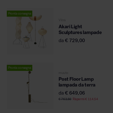
Pronta consegna
Area riunione e convegni
Vitra
Akari Light
Sculptures lampade
da
€
729,00
Area lounge e attesa
Pronta consegna
muuto
Post Floor Lamp
lampada da terra
da
€
649,06
Area outdoor
€
763,60
Risparmi
€
114,54