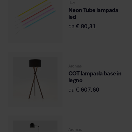
Hay
Neon Tube lampada
led
da
€
80,31
Aromas
COT lampada base in
legno
da
€
607,60
Aromas