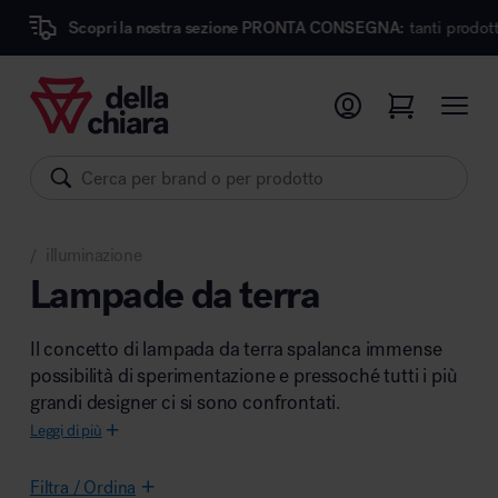
ri la nostra sezione PRONTA CONSEGNA:
tanti prodotti dei migliori m
Prodotti
Ambienti
Brand
illuminazione
Pronta Consegna
/
Lampade da terra
Sedute
Il concetto di lampada da terra spalanca immense
Arredi
possibilità di sperimentazione e pressoché tutti i più
Arredo area operativa
Pareti divisorie
grandi designer ci si sono confrontati.
Comfort acustico
Leggi di più
Accessori
Filtra / Ordina
Illuminazione