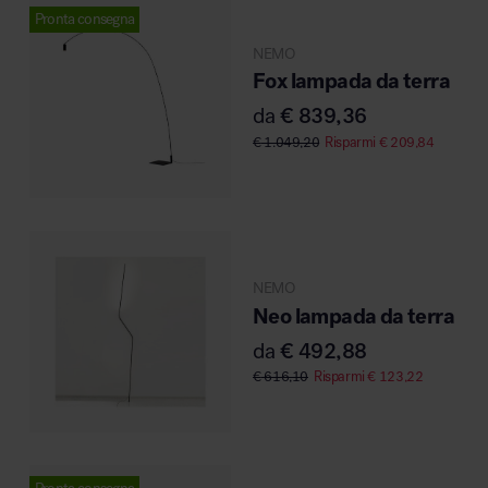
Pronta consegna
MillerKnoll
NEMO
Fox lampada da terra
da
€
839,36
€
1.049,20
Risparmi
€
209,84
NEMO
Neo lampada da terra
da
€
492,88
€
616,10
Risparmi
€
123,22