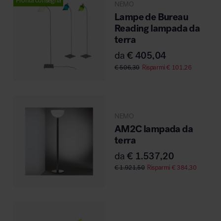
Pronta consegna
NEMO
Lampe de Bureau
Reading lampada da
terra
da
€
405,04
€
506,30
Risparmi
€
101,26
NEMO
AM2C lampada da
terra
da
€
1.537,20
€
1.921,50
Risparmi
€
384,30