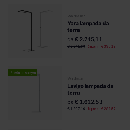
Waldmann
Yara lampada da
Area hospitality
terra
da
€
2.245,11
€
2.641,30
Risparmi
€
396,19
Pronta consegna
Waldmann
Lavigo lampada da
terra
da
€
1.612,53
€
1.897,10
Risparmi
€
284,57