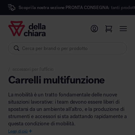
pri la nostra sezione PRONTA CONSEGNA:
tanti prodotti dei migliori
Prodotti
Ambienti
Brand
accessori per l'ufficio
Pronta Consegna
/
Carrelli multifunzione
Sedute
La mobilità è un tratto fondamentale delle nuove
Arredi
situazioni lavorative: i team devono essere liberi di
Arredo area operativa
Pareti divisorie
spostarsi da un ambiente all’altro, e la produzione di
strumenti e accessori si sta adattando rapidamente a
Comfort acustico
questa condizione di mobilità.
Accessori
Leggi di più
Illuminazione