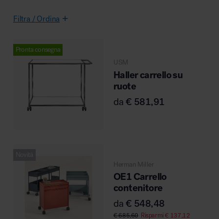
Filtra / Ordina
Area riunione e convegni
Pronta consegna
USM
Haller carrello su
ruote
da
€
581,91
Area lounge e attesa
Novità
Herman Miller
OE1 Carrello
contenitore
Area outdoor
da
€
548,48
€
685,60
Risparmi
€
137,12