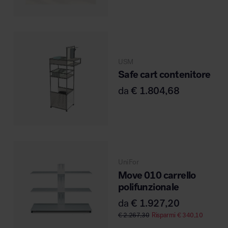
Area hospitality
USM
Safe cart contenitore
da
€
1.804,68
UniFor
Move 010 carrello
polifunzionale
da
€
1.927,20
€
2.267,30
Risparmi
€
340,10