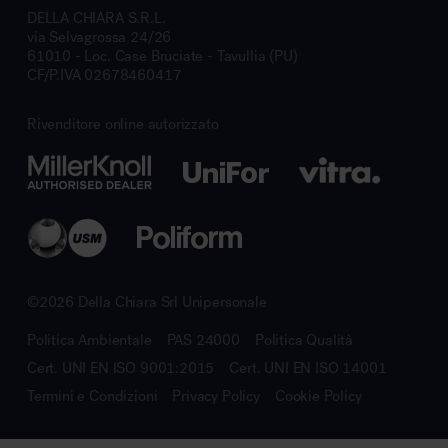
DELLA CHIARA S.R.L.
via Selvagrossa 24/26
61010 - Loc. Case Bruciate - Tavullia (PU)
CF/P.IVA 02678460417
Rivenditore online autorizzato
©2026 Della Chiara Srl Unipersonale
Politica Ambientale
PAS 24000
Politica Qualità
Cert. UNI EN ISO 9001:2015
Cert. UNI EN ISO 14001
Termini e Condizioni
Privacy Policy
Cookie Policy