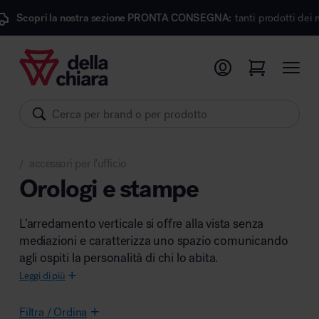
la nostra sezione PRONTA CONSEGNA:
tanti prodotti dei migliori march
Prodotti
Ambienti
Brand
accessori per l'ufficio
Pronta Consegna
/
Orologi e stampe
Sedute
L’arredamento verticale si offre alla vista senza
Arredi
mediazioni e caratterizza uno spazio comunicando
Arredo area operativa
Pareti divisorie
agli ospiti la personalità di chi lo abita.
Comfort acustico
Leggi di più
Accessori
Filtra / Ordina
Illuminazione