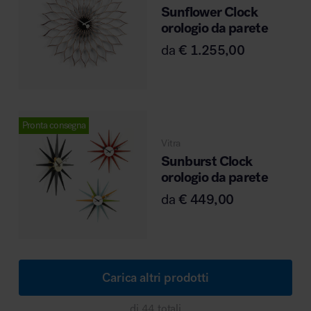
Sunflower Clock
orologio da parete
da
€
1.255,00
Pronta consegna
Vitra
Sunburst Clock
orologio da parete
da
€
449,00
Carica altri prodotti
di 44 totali