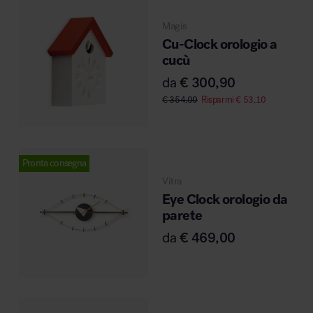
MillerKnoll
Magis
Cu-Clock orologio a
cucù
da
€
300,90
€
354,00
Risparmi
€
53,10
Pronta consegna
Vitra
Eye Clock orologio da
parete
da
€
469,00