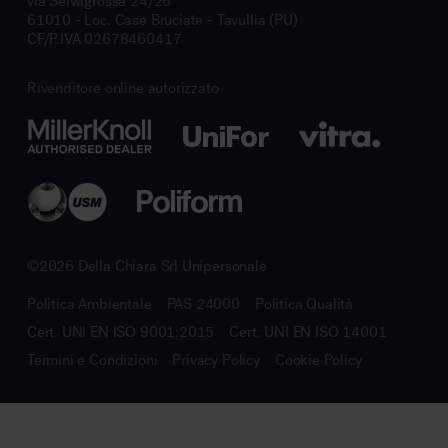
via Selvagrossa 24/26
61010 - Loc. Case Bruciate - Tavullia (PU)
CF/P.IVA 02678460417
Rivenditore online autorizzato
©2026 Della Chiara Srl Unipersonale
Politica Ambientale
PAS 24000
Politica Qualità
Cert. UNI EN ISO 9001:2015
Cert. UNI EN ISO 14001
Termini e Condizioni
Privacy Policy
Cookie Policy