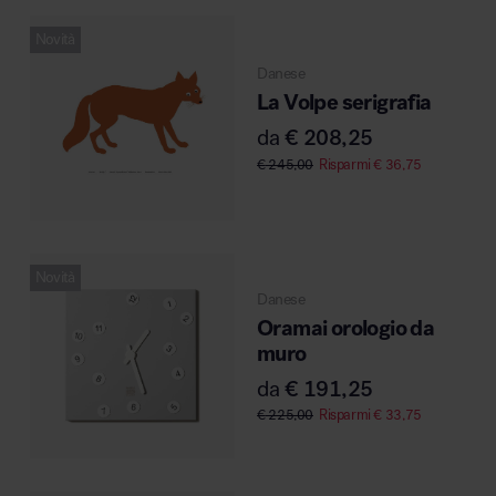
Novità
Danese
La Volpe serigrafia
Area hospitality
da
€
208,25
€
245,00
Risparmi
€
36,75
Novità
Danese
Oramai orologio da
muro
da
€
191,25
€
225,00
Risparmi
€
33,75