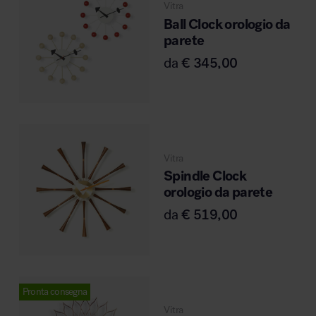
Vitra
Ball Clock orologio da
parete
da
€
345,00
Vitra
Spindle Clock
orologio da parete
da
€
519,00
Pronta consegna
Vitra