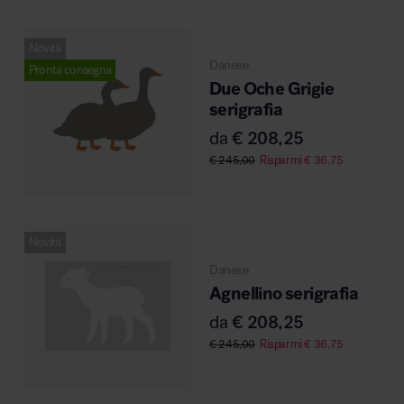
Novità
Area riunione e convegni
Danese
Pronta consegna
Due Oche Grigie
serigrafia
da
€
208,25
€
245,00
Risparmi
€
36,75
Area lounge e attesa
Novità
Danese
Agnellino serigrafia
da
€
208,25
€
245,00
Risparmi
€
36,75
Area outdoor