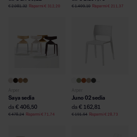
€
2.081,32
Risparmi
€
312,20
€
1.409,10
Risparmi
€
211,37
...
Arper
Arper
Saya sedia
Juno 02 sedia
da
€
406,50
da
€
162,81
€
478,24
Risparmi
€
71,74
€
191,54
Risparmi
€
28,73