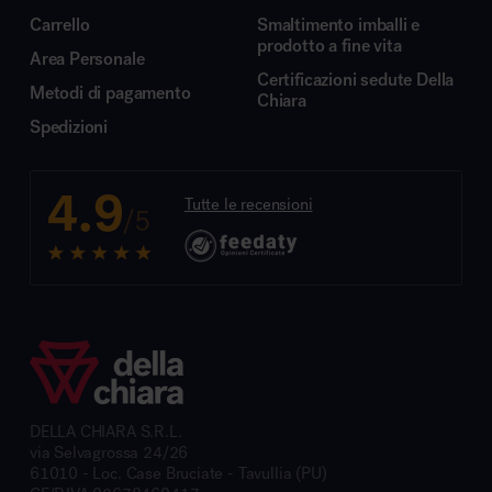
Carrello
Smaltimento imballi e
prodotto a fine vita
Area Personale
Certificazioni sedute Della
Metodi di pagamento
Chiara
Spedizioni
4.9
Tutte le recensioni
/5
DELLA CHIARA S.R.L.
via Selvagrossa 24/26
61010 - Loc. Case Bruciate - Tavullia (PU)