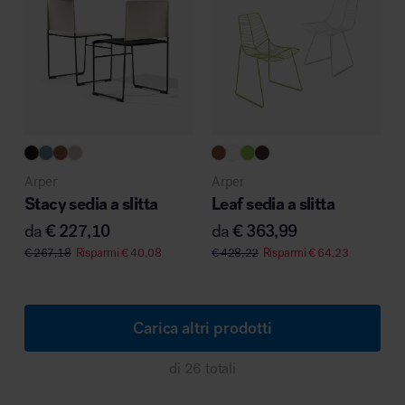
Arper
Arper
Stacy sedia a slitta
Leaf sedia a slitta
da
€
227,10
da
€
363,99
€
267,18
Risparmi
€
40,08
€
428,22
Risparmi
€
64,23
Carica altri prodotti
di 26 totali