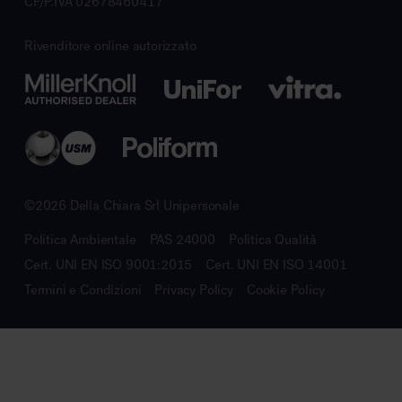
CF/P.IVA 02678460417
Rivenditore online autorizzato
©2026 Della Chiara Srl Unipersonale
Politica Ambientale
PAS 24000
Politica Qualità
Cert. UNI EN ISO 9001:2015
Cert. UNI EN ISO 14001
Termini e Condizioni
Privacy Policy
Cookie Policy