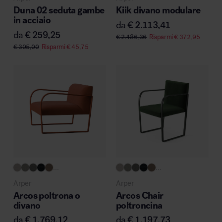
Duna 02 seduta gambe
Kiik divano modulare
in acciaio
da
€
2.113,41
da
€
259,25
€
2.486,36
Risparmi
€
372,95
€
305,00
Risparmi
€
45,75
...
...
Arper
Arper
Arcos poltrona o
Arcos Chair
divano
poltroncina
da
€
1.769,12
da
€
1.197,73