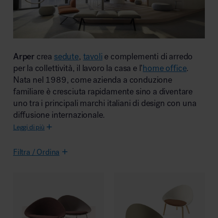
Area riunione e convegni
Arper
crea
sedute
,
tavoli
e complementi di arredo
per la collettività, il lavoro la casa e l’
home office
.
Nata nel 1989, come azienda a conduzione
familiare è cresciuta rapidamente sino a diventare
uno tra i principali marchi italiani di design con una
Area lounge e attesa
diffusione internazionale.
Leggi di più
Filtra / Ordina
Area outdoor