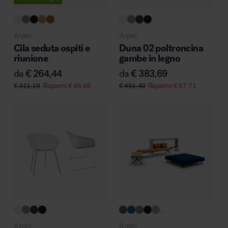
MillerKnoll
...
Arper
Arper
Cila seduta ospiti e
Duna 02 poltroncina
riunione
gambe in legno
da
€
264,44
da
€
383,69
€
311,10
Risparmi
€
46,66
€
451,40
Risparmi
€
67,71
...
Arper
Arper