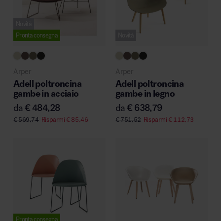
Novità
Pronta consegna
Novità
Area hospitality
Arper
Arper
Adell poltroncina
Adell poltroncina
gambe in acciaio
gambe in legno
da
€
484,28
da
€
638,79
€
569,74
Risparmi
€
85,46
€
751,52
Risparmi
€
112,73
Pronta consegna