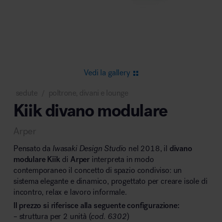
Area riunione e convegni
Vedi la gallery
sedute
poltrone, divani e lounge
/
Kiik divano modulare
Area lounge e attesa
Arper
Pensato da
Iwasaki Design Studi
o nel 2018, il
divano
modulare Kiik
di
Arper
interpreta in modo
contemporaneo il concetto di spazio condiviso: un
sistema elegante e dinamico, progettato per creare isole di
Area outdoor
incontro, relax e lavoro informale.
Il prezzo si riferisce alla seguente configurazione:
– struttura per 2 unità (
cod. 6302
)