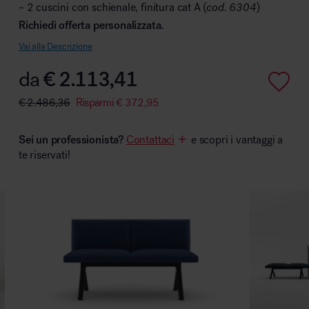
– 2 cuscini con schienale, finitura cat A (
cod. 6304
)
Richiedi offerta personalizzata.
Vai alla Descrizione
Area hospitality
da
€
2.113,41
€
2.486,36
Risparmi
€
372,95
Sei un professionista?
Contattaci
e scopri i vantaggi a
te riservati!