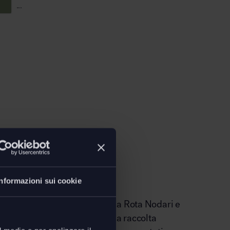
...
e raccolta
a
Informazioni sui cookie
ogettuale dei designer Natalia Rota Nodari e
 URBANTIME, il cestone per la raccolta