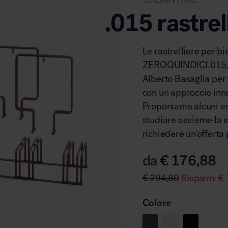
.015 rastrel
Le rastrelliere per bi
ZEROQUINDICI.015, f
Alberto Basaglia per
con un approccio inn
Proponiamo alcuni ese
studiare assieme la s
richiedere un’offerta
€
176,88
da
€
294,80
Risparmi
€
Colore