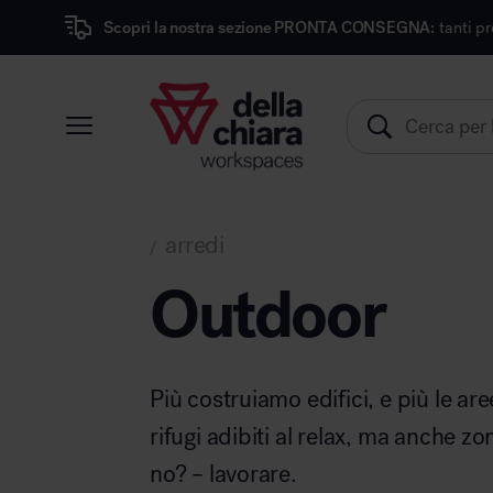
Scopri la nostra sezione PRONTA CONSEGNA:
tanti prodotti dei migli
Prodotti
Ambienti
Brand
arredi
/
Pronta Consegna
Outdoor
Sedute
Arredi
Arredo area operativa
Più costruiamo edifici, e più le are
Pareti divisorie
rifugi adibiti al relax, ma anche zo
Comfort acustico
no? – lavorare.
Accessori