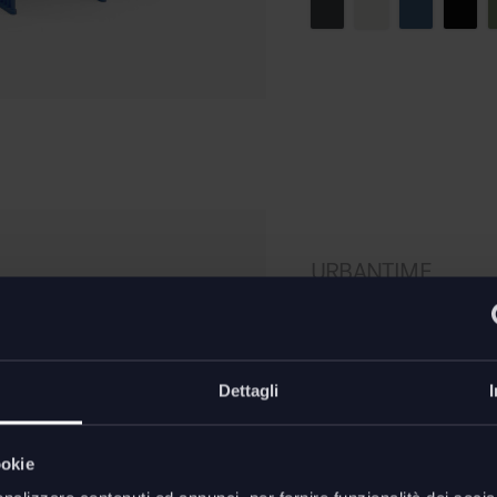
URBANTIME
.015 ceston
differenziat
Dettagli
Nato dalla visione pr
ookie
Alberto Basaglia per