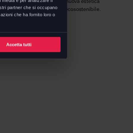
l’espressione perfetta di una nuova estetica
l media e per analizzare il
nostri partner che si occupano
 funzionale e profondamente ecosostenibile.
azioni che ha fornito loro o
onalizzata.
€
584,80
Accetta tutti