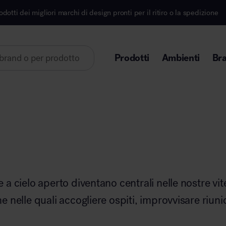
ori marchi di design pronti per il ritiro o la spedizione
Prodotti
Ambienti
Br
Lorem ipsum dolor sit amet
Area direzionale
e a cielo aperto diventano centrali nelle nostre vite
ne nelle quali accogliere ospiti, improvvisare riun