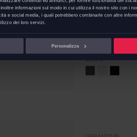
differenziata .015 è 
nalizzare contenuti ed annunci, per fornire funzionalità dei socia
inoltre informazioni sul modo in cui utilizza il nostro sito con i 
urbana: industriale,
icità e social media, i quali potrebbero combinarle con altre inform
Richiedi offerta pers
lizzo dei loro servizi.
€
877,20
da
€
1.462,00
Risparmi
Personalizza
Colore
URBANTIME