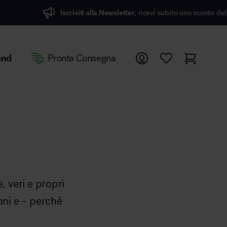
Iscriviti alla Newsletter,
ricevi subito uno sconto del 7%
and
Pronta Consegna
, veri e propri
ioni e – perché