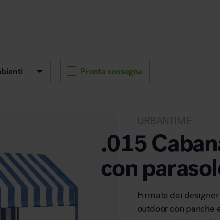
Arredo area reception
Pronta consegna
Area break
URBANTIME
.015 Cabana
con parasol
Area kids
Firmato dai designer 
outdoor con panche 