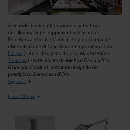
Area riunione e convegni
Artemide
, leader internazionale nel settore
dell’illuminazione, rappresenta da sempre
l’eccellenza e lo stile Made in Italy, con lampade
diventate icone del design contemporaneo come
Eclisse
(1967, disegnata da
Vico Magistretti
) e
Tolomeo
(1989, ideata da
Michele De Lucchi
e
Area lounge e attesa
Giancarlo Fassina
), entrambe insignite del
prestigioso Compasso d’Oro.
Leggi di più
Filtra / Ordina
Area outdoor