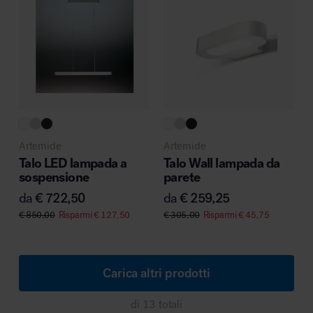
Artemide
Artemide
Talo LED lampada a
Talo Wall lampada da
sospensione
parete
da
€
722,50
da
€
259,25
€
850,00
Risparmi
€
127,50
€
305,00
Risparmi
€
45,75
Carica altri prodotti
di 13 totali