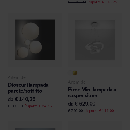
€
1.135,00
Risparmi
€
170,25
Artemide
Artemide
Dioscuri lampada
Pirce Mini lampada a
parete/soffitto
sospensione
da
€
140,25
da
€
629,00
€
165,00
Risparmi
€
24,75
€
740,00
Risparmi
€
111,00