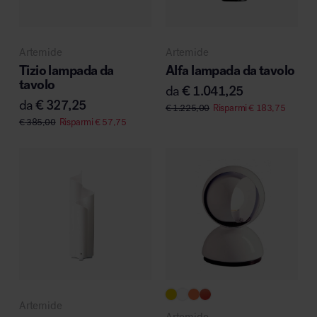
MillerKnoll
Artemide
Artemide
Tizio lampada da
Alfa lampada da tavolo
tavolo
da
€
1.041,25
da
€
327,25
€
1.225,00
Risparmi
€
183,75
€
385,00
Risparmi
€
57,75
Artemide