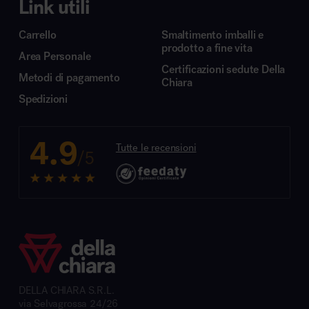
Link utili
Carrello
Smaltimento imballi e
prodotto a fine vita
Area Personale
Certificazioni sedute Della
Metodi di pagamento
Chiara
Spedizioni
4.9
Tutte le recensioni
/5
DELLA CHIARA S.R.L.
via Selvagrossa 24/26