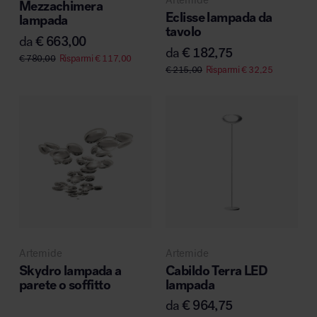
Artemide
Mezzachimera
Eclisse lampada da
lampada
tavolo
da
€
663,00
da
€
182,75
€
780,00
Risparmi
€
117,00
€
215,00
Risparmi
€
32,25
Artemide
Artemide
Skydro lampada a
Cabildo Terra LED
parete o soffitto
lampada
da
€
964,75