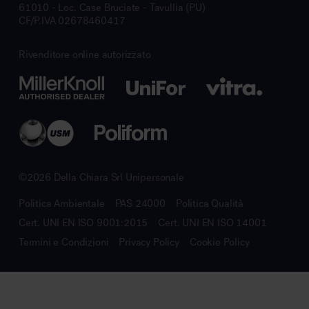
61010 - Loc. Case Bruciate - Tavullia (PU)
CF/P.IVA 02678460417
Rivenditore online autorizzato
©2026 Della Chiara Srl Unipersonale
Politica Ambientale
PAS 24000
Politica Qualità
Cert. UNI EN ISO 9001:2015
Cert. UNI EN ISO 14001
Termini e Condizioni
Privacy Policy
Cookie Policy