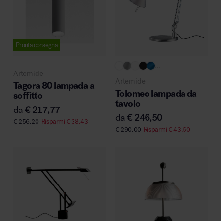
Pronta consegna
Area hospitality
...
Artemide
Artemide
Tagora 80 lampada a
Tolomeo lampada da
soffitto
tavolo
da
€
217,77
da
€
246,50
€
256,20
Risparmi
€
38,43
€
290,00
Risparmi
€
43,50