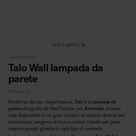
Area riunione e convegni
Vedi la gallery
illuminazione
Talo Wall lampada da
Area lounge e attesa
parete
Artemide
Moderna, decisa, elegantissima.
Talo
è la
lampada da
parete
disegnata da
Neil Poulton
per
Artemide
, e viene
resa disponibile in un gran numero di varianti diverse per
Area outdoor
dimensione, sorgente di luce e colore: l’ideale per poter
inserire questo gioiello in ogni tipo di contesto.