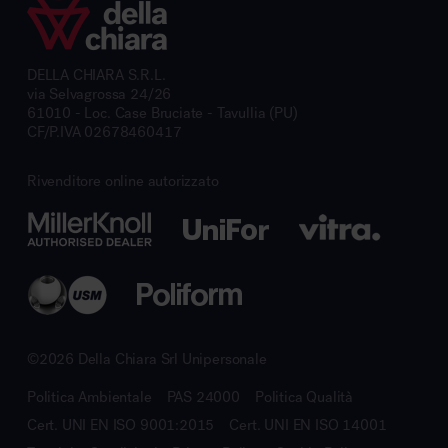
DELLA CHIARA S.R.L.
via Selvagrossa 24/26
61010 - Loc. Case Bruciate - Tavullia (PU)
CF/P.IVA 02678460417
Rivenditore online autorizzato
©2026 Della Chiara Srl Unipersonale
Politica Ambientale
PAS 24000
Politica Qualità
Cert. UNI EN ISO 9001:2015
Cert. UNI EN ISO 14001