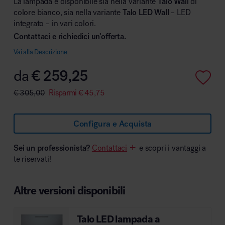
La lampada è disponibile sia nella variante
Talo Wall
di
colore bianco, sia nella variante
Talo LED Wall
– LED
integrato – in vari colori.
Contattaci e richiedici un’offerta.
Area hospitality
Vai alla Descrizione
da
€
259,25
€
305,00
Risparmi
€
45,75
Configura e Acquista
Sei un professionista?
Contattaci
e scopri i vantaggi a
te riservati!
Altre versioni disponibili
Talo LED lampada a