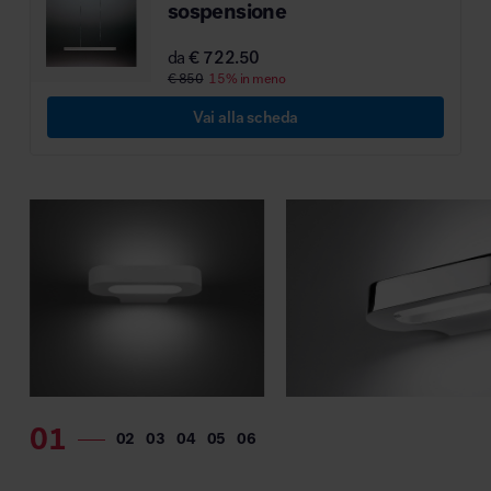
sospensione
MillerKnoll
da
€ 722.50
€ 850
15% in meno
Vai alla scheda