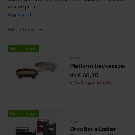
a farne parte.
Leggi di più
Area riunione e convegni
Filtra / Ordina
Pronta consegna
muuto
Platform Tray vassoio
Area lounge e attesa
da
€
60,35
€
71,00
Risparmi
€
10,65
Pronta consegna
Area outdoor
Vitra
Drop Box e Locker