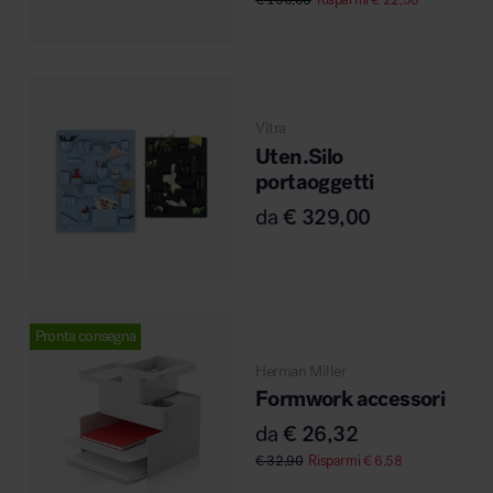
Vitra
Uten.Silo
portaoggetti
da
€
329,00
Pronta consegna
Herman Miller
Formwork accessori
da
€
26,32
€
32,90
Risparmi
€
6,58