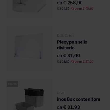
da
€
258,90
MillerKnoll
€
304,59
Risparmi
€
45,69
Della Chiara
Plexy pannello
divisorio
da
€
81,60
€
108,80
Risparmi
€
27,20
Novità
USM
Inos Box contenitore
da
€
81,93