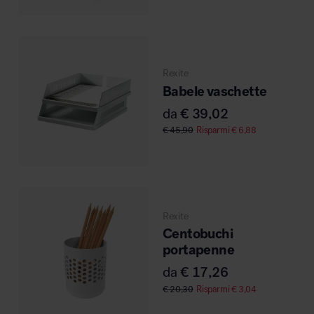
Rexite
Babele vaschette
da
€
39,02
€
45,90
Risparmi
€
6,88
Rexite
Centobuchi
portapenne
da
€
17,26
€
20,30
Risparmi
€
3,04