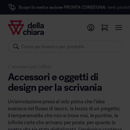
ri la nostra sezione PRONTA CONSEGNA:
tanti prodotti dei migliori m
Prodotti
Ambienti
Brand
accessori per l'ufficio
Pronta Consegna
/
Accessori e oggetti di
design per la scrivania
Sedute
Arredi
Un’annotazione presa al volo prima che l’idea
Arredo area operativa
Pareti divisorie
svanisca nel flusso di lavoro, la bozza di un progetto,
Comfort acustico
il temperamatite che non si trova mai, le puntine, le
Accessori
infinite carte che arrivano per posta: per quanto la
nostra vita sia stata digitalizzata, l’analogico continua
Illuminazione