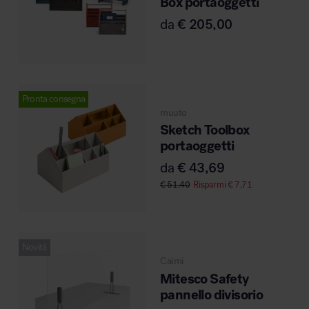
Box portaoggetti
da
€
205,00
Area hospitality
Pronta consegna
muuto
Sketch Toolbox
portaoggetti
da
€
43,69
€
51,40
Risparmi
€
7,71
Novità
Caimi
Mitesco Safety
pannello divisorio