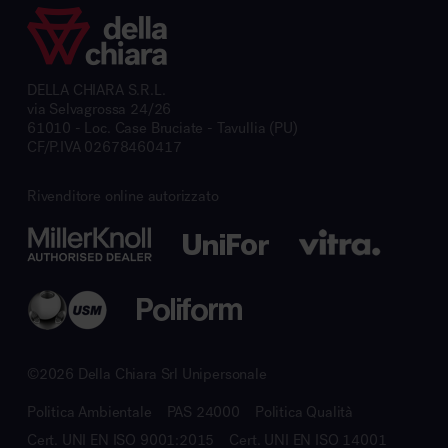
DELLA CHIARA S.R.L.
via Selvagrossa 24/26
61010 - Loc. Case Bruciate - Tavullia (PU)
CF/P.IVA 02678460417
Rivenditore online autorizzato
©2026 Della Chiara Srl Unipersonale
Politica Ambientale
PAS 24000
Politica Qualità
Cert. UNI EN ISO 9001:2015
Cert. UNI EN ISO 14001