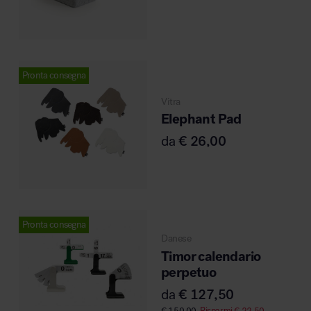
Pronta consegna
Vitra
Elephant Pad
da
€
26,00
Pronta consegna
Danese
Timor calendario
perpetuo
da
€
127,50
€
150,00
Risparmi
€
22,50