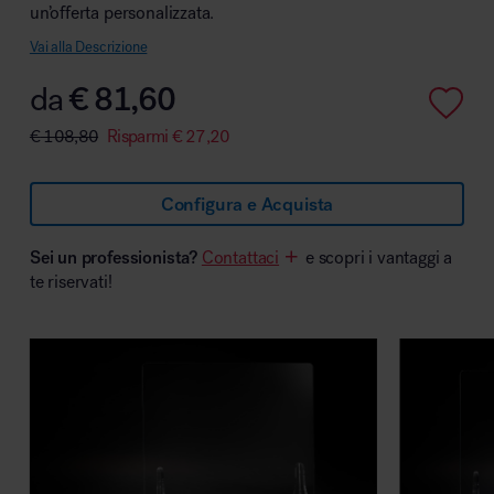
un’offerta personalizzata.
Vai alla Descrizione
da
€
81,60
Area hospitality
€
108,80
Risparmi
€
27,20
Configura e Acquista
Sei un professionista?
Contattaci
e scopri i vantaggi a
te riservati!