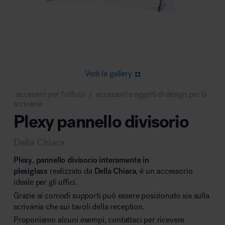
Area riunione e convegni
Vedi la gallery
accessori per l'ufficio
accessori e oggetti di design per la
/
scrivania
Area lounge e attesa
Plexy pannello divisorio
Della Chiara
Plexy
,
pannello divisorio interamente in
plexiglass
realizzato da
Della Chiara
, è un accessorio
ideale per gli uffici.
Area outdoor
Grazie ai comodi supporti può essere posizionato sia sulla
scrivania che sui tavoli della reception.
Proponiamo alcuni esempi, contattaci per ricevere