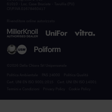
61010 - Loc. Case Bruciate - Tavullia (PU)
CF/P.IVA 02678460417
Rivenditore online autorizzato
©2026 Della Chiara Srl Unipersonale
Politica Ambientale
PAS 24000
Politica Qualità
Cert. UNI EN ISO 9001:2015
Cert. UNI EN ISO 14001
Termini e Condizioni
Privacy Policy
Cookie Policy