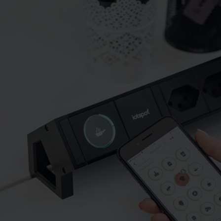
Arredo area reception
Area break
Area kids