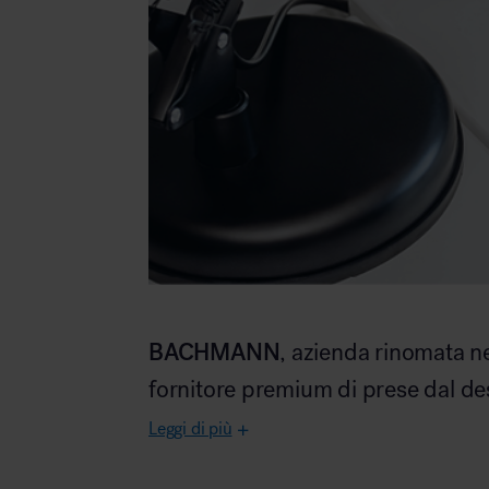
Area hospitality
BACHMANN
, azienda rinomata ne
fornitore premium di prese dal desig
Leggi di più