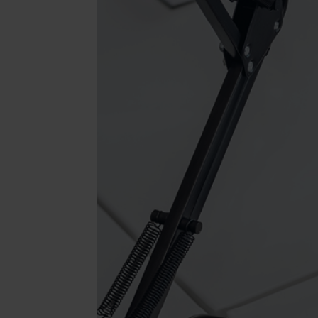
Illuminazione
Area riunione e convegni
Area lounge e attesa
MillerKnoll
Area outdoor