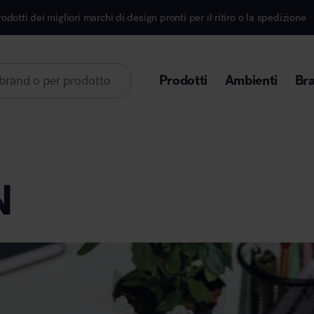
liori marchi di design pronti per il ritiro o la spedizione
Prodotti
Ambienti
Br
Lorem ipsum dolor sit amet
N
Area direzionale