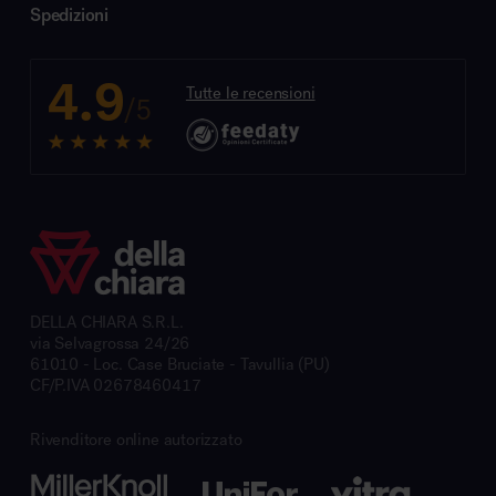
Spedizioni
4.9
Tutte le recensioni
/5
DELLA CHIARA S.R.L.
via Selvagrossa 24/26
61010 - Loc. Case Bruciate - Tavullia (PU)
CF/P.IVA 02678460417
Rivenditore online autorizzato