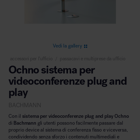
Area riunione e convegni
Vedi la gallery
accessori per l'ufficio
passacavi e multiprese da ufficio
/
Ochno sistema per
Area lounge e attesa
videoconferenze plug and
play
BACHMANN
Con il
sistema per videoconferenze plug and play Ochno
Area outdoor
di
Bachmann
gli utenti possono facilmente passare dal
proprio device al sistema di conferenza fisso e viceversa,
condividendo senza sforzo i contenuti multimediali e