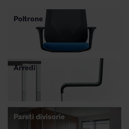
rendere unico il tuo spazio di lavoro.
Poltrone
Arredi
Pareti divisorie