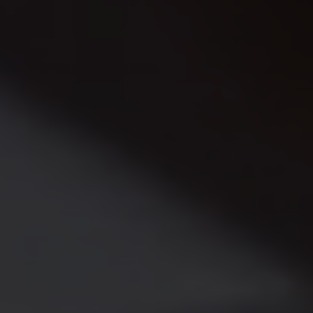
Area riunione e convegni
Area lounge e attesa
Area outdoor