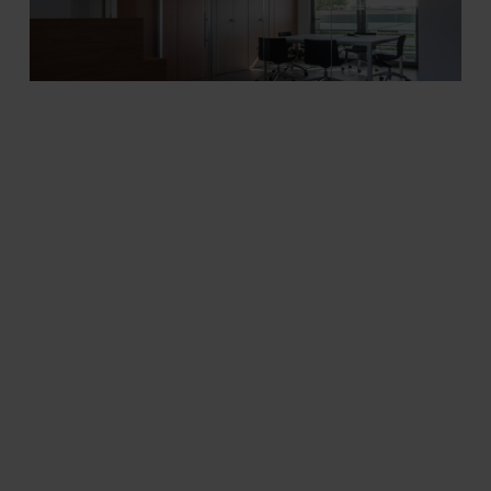
Progetta con noi un futuro
di produttività e benessere
Compila il form per fissare una call con un nostro
esperto.
Ogni domanda è utile per aiutarci a comprendere fin
da subito il tuo progetto.
1/3. Partiamo da alcune informazioni
generali sulla tua azienda e il tuo ruolo