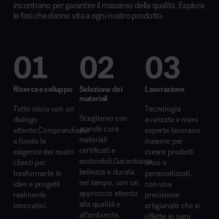
incontrano per garantire il massimo della qualità. Esplora
le fasi che danno vita a ogni nostro prodotto.
01
02
03
Ricerca e sviluppo
Selezione dei
Lavorazione
Ri
materiali
Tutto inizia con un
Tecnologia
Tu
Scegliamo con
i
dialogo
avanzata e mani
di
grande cura
o
attento.Comprendiamo
esperte lavorano
at
materiali
a fondo le
insieme per
a 
certificati e
esigenze dei nostri
creare prodotti
es
sostenibili.Garantiamo
clienti per
unici e
cl
bellezza e durata
trasformarle in
personalizzati,
tr
nel tempo, con un
idee e progetti
con una
id
approccio attento
realmente
precisione
re
alla qualità e
i
innovativi.
artigianale che si
in
all’ambiente.
riflette in ogni