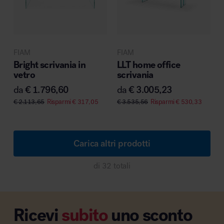
FIAM
FIAM
Bright scrivania in
LLT home office
vetro
scrivania
da
€
1.796,60
da
€
3.005,23
€
2.113,65
Risparmi
€
317,05
€
3.535,56
Risparmi
€
530,33
Carica altri prodotti
di 32 totali
Ricevi
subito
uno sconto