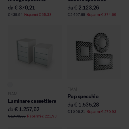
da
€
370,21
da
€
2.123,26
€
435,54
Risparmi
€
65,33
€
2.497,95
Risparmi
€
374,69
FIAM
FIAM
Pop specchio
Luminare cassettiera
da
€
1.535,28
da
€
1.257,62
€
1.806,21
Risparmi
€
270,93
€
1.479,55
Risparmi
€
221,93