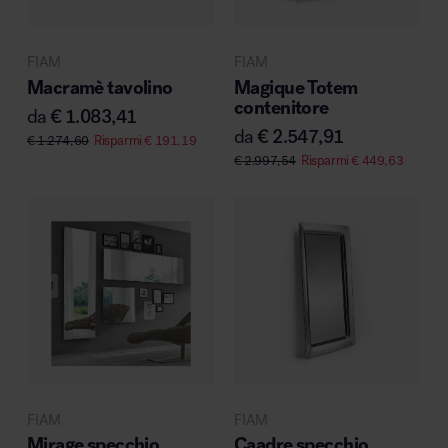
MillerKnoll
FIAM
FIAM
Macramè tavolino
Magique Totem
contenitore
da
€
1.083,41
da
€
2.547,91
€
1.274,60
Risparmi
€
191,19
€
2.997,54
Risparmi
€
449,63
FIAM
FIAM
Mirage specchio
Caadre specchio