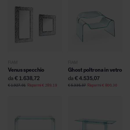
FIAM
FIAM
Venus specchio
Ghost poltrona in vetro
da
€
1.638,72
da
€
4.535,07
€
1.927,91
Risparmi
€
289,19
€
5.335,37
Risparmi
€
800,30