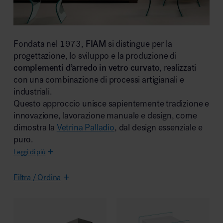
Area riunione e convegni
FIAM
Fondata nel 1973,
si distingue per la
progettazione, lo sviluppo e la produzione di
complementi d’arredo in vetro curvato
, realizzati
con una combinazione di processi artigianali e
industriali.
Questo approccio unisce sapientemente tradizione e
Area lounge e attesa
innovazione, lavorazione manuale e design, come
dimostra la
Vetrina Palladio
, dal design essenziale e
puro.
Leggi di più
Filtra / Ordina
Area outdoor