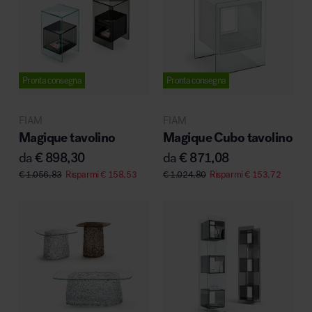
Area hospitality
Pronta consegna
Pronta consegna
FIAM
FIAM
Magique tavolino
Magique Cubo tavolino
da
€
898,30
da
€
871,08
€
1.056,83
Risparmi
€
158,53
€
1.024,80
Risparmi
€
153,72