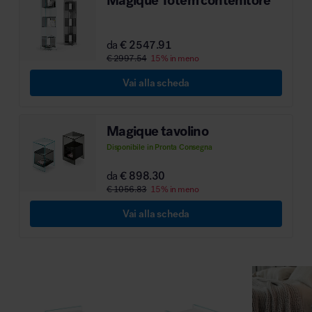
MillerKnoll
da
€ 2547.91
€ 2997.54
15% in meno
Vai alla scheda
Magique tavolino
Disponibile in Pronta Consegna
da
€ 898.30
€ 1056.83
15% in meno
Vai alla scheda