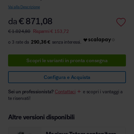
Vai alla Descrizione
da
€
871,08
Area hospitality
€
1.024,80
Risparmi
€
153,72
290,36 €
Scopri le varianti in pronta consegna
Configura e Acquista
Sei un professionista?
Contattaci
e scopri i vantaggi a
te riservati!
Altre versioni disponibili
Magique Totem contenitore