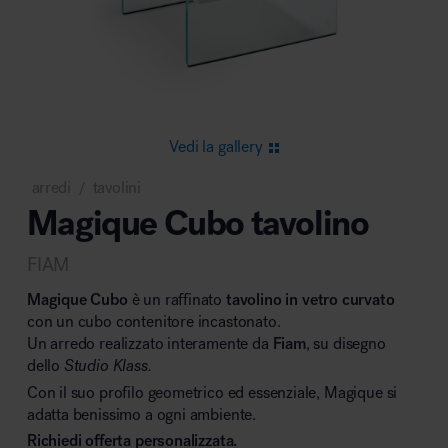
Area riunione e convegni
Vedi la gallery
arredi
tavolini
/
Magique Cubo tavolino
Area lounge e attesa
FIAM
Magique Cubo
è un raffinato
tavolino in vetro curvato
con un cubo contenitore incastonato.
Un arredo realizzato interamente da
Fiam
, su disegno
dello
Studio Klass.
Area outdoor
Con il suo profilo geometrico ed essenziale, Magique si
adatta benissimo a ogni ambiente.
Richiedi offerta personalizzata.