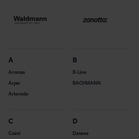
A
B
Aromas
B-Line
Arper
BACHMANN
Artemide
C
D
Caimi
Danese