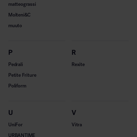
matteograssi
Molteni&C
muuto
P
R
Pedrali
Rexite
Petite Friture
Poliform
U
V
UniFor
Vitra
URBANTIME