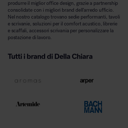
produrre il miglior office design, grazie a partnership
consolidate con i migliori brand dell’arredo ufficio.
Nel nostro catalogo trovano sedie performanti, tavoli
Area riunione e convegni
e scrivanie, soluzioni per il comfort acustico, librerie
e scaffali, accessori scrivania per personalizzare la
postazione di lavoro.
Tutti i brand di Della Chiara
Area lounge e attesa
Area outdoor