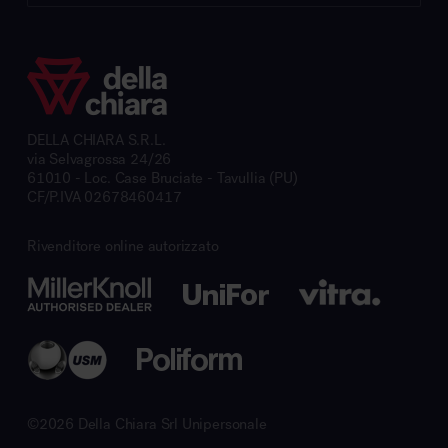
DELLA CHIARA S.R.L.
via Selvagrossa 24/26
61010 - Loc. Case Bruciate - Tavullia (PU)
CF/P.IVA 02678460417
Rivenditore online autorizzato
©2026 Della Chiara Srl Unipersonale