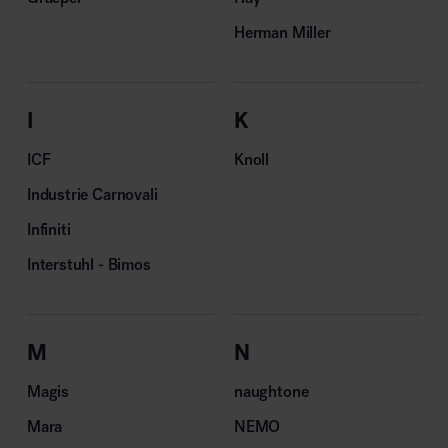
Herman Miller
I
K
ICF
Knoll
Industrie Carnovali
Infiniti
Interstuhl - Bimos
M
N
Magis
naughtone
Mara
NEMO