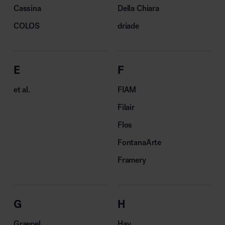
Cassina
Della Chiara
COLOS
driade
E
F
et al.
FIAM
Filair
Flos
FontanaArte
Framery
G
H
Graepel
Hay