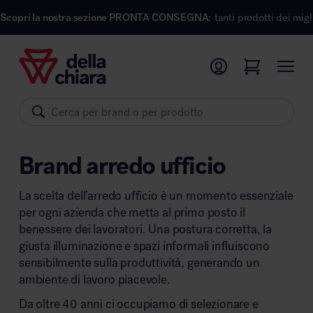
nostra sezione PRONTA CONSEGNA:
tanti prodotti dei migliori marchi d
Prodotti
Ambienti
Brand
Brand arredo ufficio
Pronta Consegna
La scelta dell’arredo ufficio è un momento essenziale
Sedute
per ogni azienda che metta al primo posto il
Arredi
benessere dei lavoratori. Una postura corretta, la
Arredo area operativa
giusta illuminazione e spazi informali influiscono
Pareti divisorie
sensibilmente sulla produttività, generando un
Comfort acustico
ambiente di lavoro piacevole.
Accessori
Da oltre 40 anni ci occupiamo di selezionare e
Illuminazione