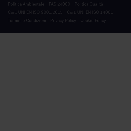
Politica Ambientale
PAS 24000
Politica Qualità
Cert. UNI EN ISO 9001:2015
Cert. UNI EN ISO 14001
Termini e Condizioni
Privacy Policy
Cookie Policy