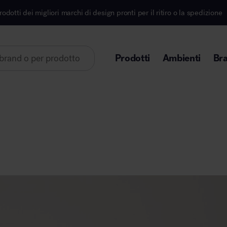
igliori marchi di design pronti per il ritiro o la spedizione
Prodotti
Ambienti
Br
Lorem ipsum dolor sit amet
Area direzionale