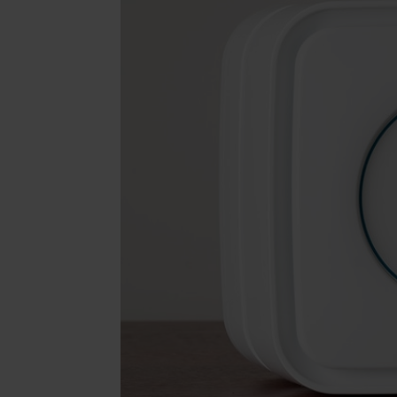
Illuminazione
Area riunione e convegni
Area lounge e attesa
MillerKnoll
Area outdoor