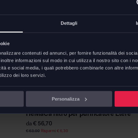
Dettagli
ookie
nalizzare contenuti ed annunci, per fornire funzionalità dei socia
inoltre informazioni sul modo in cui utilizza il nostro sito con i 
icità e social media, i quali potrebbero combinarle con altre inform
lizzo dei loro servizi.
Personalizza
Filair
HeMaCa filtro per purificatore Etere
da
€
56,70
€
63,00
Risparmi
€
6,30