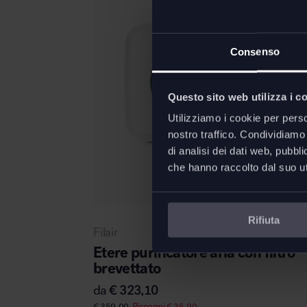
Consenso
Questo sito web utilizza i c
Utilizziamo i cookie per perso
nostro traffico. Condividiamo 
di analisi dei dati web, pubbl
che hanno raccolto dal suo uti
Rifiuta
Filair
Etere purificatore aria con filtro
brevettato
da
€
323,10
€
359,00
Risparmi
€
35,90