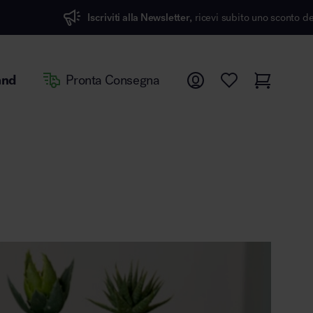
Iscriviti alla Newsletter,
ricevi subito uno sconto del 7%
and
Pronta Consegna