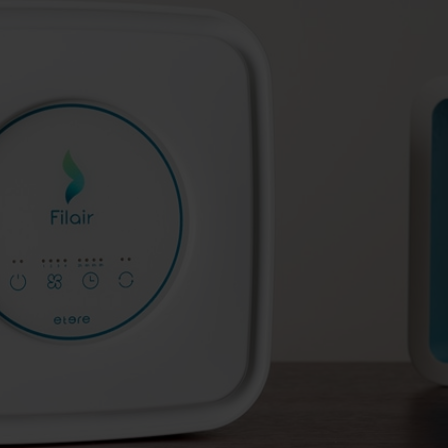
Arredo area reception
Area break
Area kids