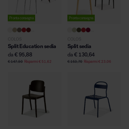
Pronta consegna
Pronta consegna
Area hospitality
...
...
COLOS
COLOS
Split Education sedia
Split sedia
da
€
95,88
da
€
130,64
€
147,50
Risparmi
€
51,62
€
153,70
Risparmi
€
23,06