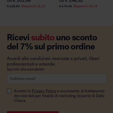
da
€
102,68
da
€
148,32
€
120,80
Risparmi
€
18,12
€
174,50
Risparmi
€
26,18
Ricevi
subito
uno sconto
del 7% sul primo ordine
Accedi alle condizioni riservate a privati, liberi
professionisti e aziende.
Iscriviti alla newsletter
Accetto la
Privacy Policy
e acconsento al trattamento
dei miei dati per finalità di marketing da parte di Della
Chiara.