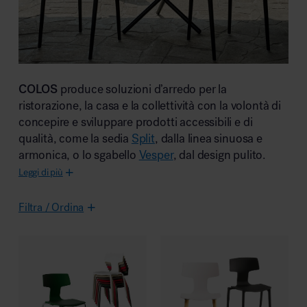
Area riunione e convegni
COLOS
produce soluzioni d’arredo per la
ristorazione, la casa e la collettività con la volontà di
concepire e sviluppare prodotti accessibili e di
qualità, come la sedia
Split
, dalla linea sinuosa e
Area lounge e attesa
armonica, o lo sgabello
Vesper
, dal design pulito.
Leggi di più
Filtra / Ordina
Area outdoor