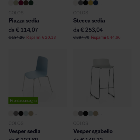
...
...
MillerKnoll
COLOS
COLOS
Piazza sedia
Stecca sedia
da
€
114,07
da
€
253,04
€
134,20
Risparmi
€
20,13
€
297,70
Risparmi
€
44,66
Pronta consegna
...
...
COLOS
COLOS
Vesper sedia
Vesper sgabello