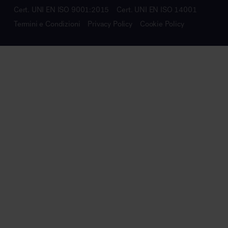
Cert. UNI EN ISO 9001:2015
Cert. UNI EN ISO 14001
Termini e Condizioni
Privacy Policy
Cookie Policy