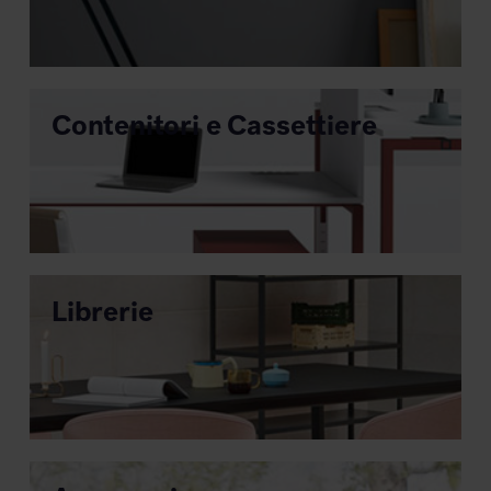
MillerKnoll
Contenitori e Cassettiere
Librerie