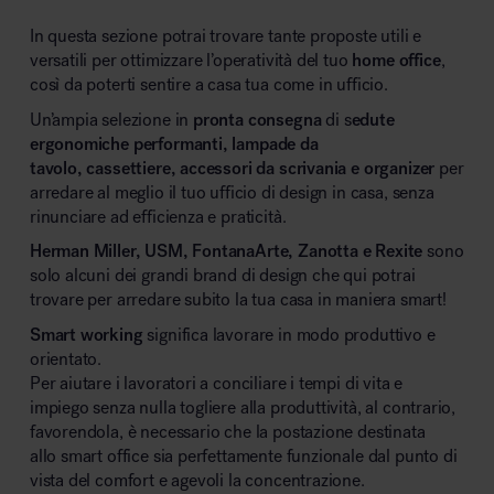
In questa sezione potrai trovare tante proposte utili e
versatili per ottimizzare l’operatività del tuo
home office
,
Area riunione e convegni
così da poterti sentire a casa tua come in ufficio.
Un’ampia selezione in
pronta consegna
di s
edute
ergonomiche performanti, lampade da
tavolo, cassettiere, accessori da scrivania e organizer
per
arredare al meglio il tuo ufficio di design in casa, senza
rinunciare ad efficienza e praticità.
Area lounge e attesa
Herman Miller, USM, FontanaArte, Zanotta e Rexite
sono
solo alcuni dei grandi brand di design che qui potrai
trovare per arredare subito la tua casa in maniera smart!
Smart working
significa lavorare in modo produttivo e
orientato.
Per aiutare i lavoratori a conciliare i tempi di vita e
impiego senza nulla togliere alla produttività, al contrario,
Area outdoor
favorendola, è necessario che la postazione destinata
allo smart office sia perfettamente funzionale dal punto di
vista del comfort e agevoli la concentrazione.