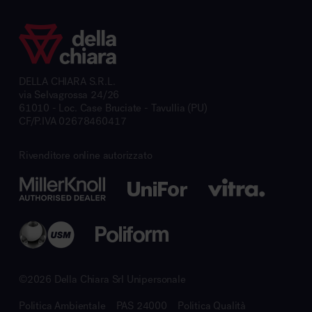
DELLA CHIARA S.R.L.
via Selvagrossa 24/26
61010 - Loc. Case Bruciate - Tavullia (PU)
CF/P.IVA 02678460417
Rivenditore online autorizzato
©2026 Della Chiara Srl Unipersonale
Politica Ambientale
PAS 24000
Politica Qualità