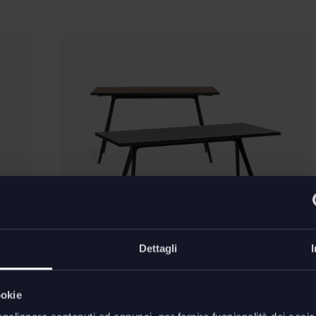
Dettagli
Novità
ookie