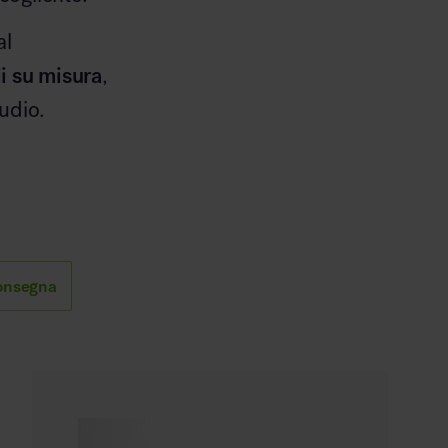
al
i su misura
,
udio.
onsegna