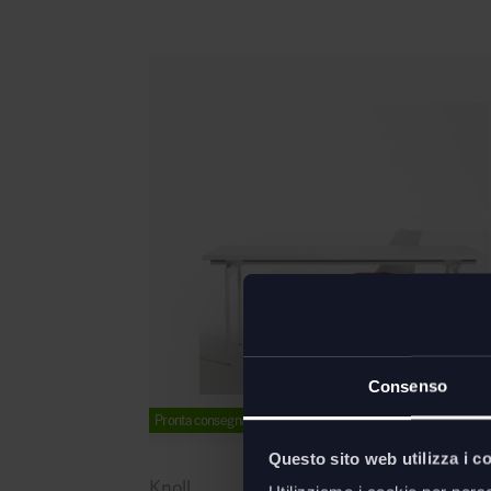
Consenso
Pronta consegna
Questo sito web utilizza i c
Knoll