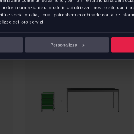
nalizzare contenuti ed annunci, per fornire funzionalità dei socia
Magis
inoltre informazioni sul modo in cui utilizza il nostro sito con i 
Baguette tavolo
icità e social media, i quali potrebbero combinarle con altre inform
da
€
1.202,75
lizzo dei loro servizi.
€
1.415,00
Risparmi
€
212,25
Personalizza