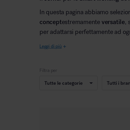
In questa pagina abbiamo selezio
concept
versatile
estremamente
,
per adattarsi perfettamente ad ogn
Area hospitality
Leggi di più
Filtra per