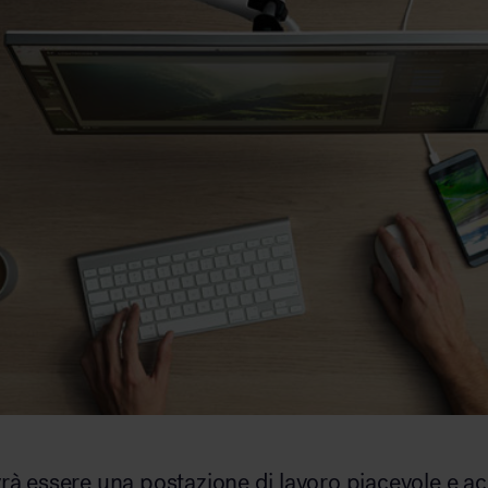
Arredo area reception
Area break
Area kids
à essere una postazione di lavoro piacevole e ac