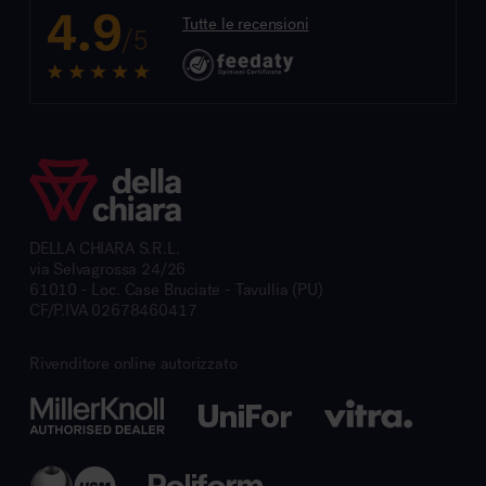
4.9
Tutte le recensioni
/5
DELLA CHIARA S.R.L.
via Selvagrossa 24/26
61010 - Loc. Case Bruciate - Tavullia (PU)
CF/P.IVA 02678460417
Rivenditore online autorizzato