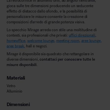
La retrocornice in alluminio brill, ad angolo rientrante,
gioca sulle tre dimensioni producendo un seducente
effetto di distacco dallo sfondo, e la possibilità di
personalizzare le misure consente la creazione di
composizioni d’arredo di grande potenza visiva.
Lo specchio Mirage arreda con stile una moltitudine di
contesti, sia professionali che privati:
uffici direzionali
,
homeoffice
,
welcome lounge
,
meeting room
,
aree lounge
,
aree break
, hall e negozi.
Mirage è disponibile sia quadrato che rettangolare in
diverse dimensioni,
contattaci per conoscere tutte le
misure disponibili
.
Materiali
Vetro
Alluminio
Dimensioni