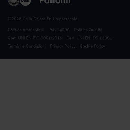
©2026 Della Chiara Srl Unipersonale
Politica Ambientale
PAS 24000
Politica Qualità
Cert. UNI EN ISO 9001:2015
Cert. UNI EN ISO 14001
Termini e Condizioni
Privacy Policy
Cookie Policy