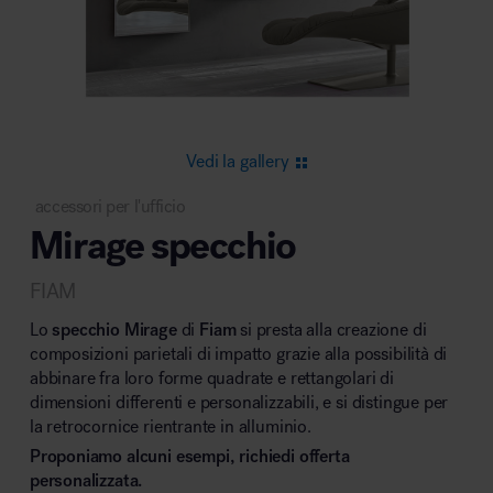
Area riunione e convegni
Vedi la gallery
accessori per l'ufficio
Mirage specchio
Area lounge e attesa
FIAM
Lo
specchio Mirage
di
Fiam
si presta alla creazione di
composizioni parietali di impatto grazie alla possibilità di
abbinare fra loro forme quadrate e rettangolari di
dimensioni differenti e personalizzabili, e si distingue per
Area outdoor
la retrocornice rientrante in alluminio.
Proponiamo alcuni esempi, richiedi offerta
personalizzata.