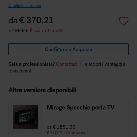
Vai alla Descrizione
da
€
370,21
€
435,54
Risparmi
€
65,33
Area hospitality
Configura e Acquista
Sei un professionista?
Contattaci
e scopri i vantaggi a
te riservati!
Altre versioni disponibili
Mirage Specchio porta TV
da
€ 1851.05
€ 2177.7
15% in meno