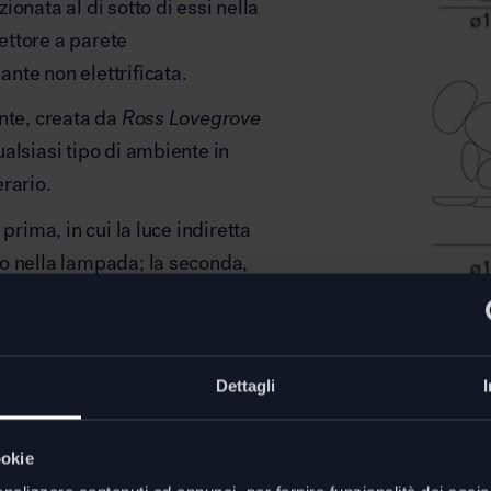
onata al di sotto di essi nella
iettore a parete
nte non elettrificata.
nte, creata da
Ross Lovegrove
alsiasi tipo di ambiente in
rario.
a prima, in cui la luce indiretta
o nella lampada; la seconda,
iettore staccato dalla
Skydro 
modulo n
Dettagli
modulo e
ookie
Downl