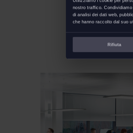
Utilizziamo i cookie per perso
nostro traffico. Condividiamo 
di analisi dei dati web, pubbl
che hanno raccolto dal suo uti
Rifiuta