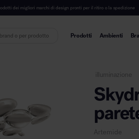
archi di design pronti per il ritiro o la spedizione
I
Prodotti
Ambienti
Br
Lorem ipsum dolor sit amet
illuminazione
Skydr
parete
Area direzionale
Artemide