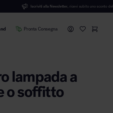
scriviti alla Newsletter,
ricevi subito uno sconto del 7%
and
Pronta Consegna
o lampada a
 o soffitto