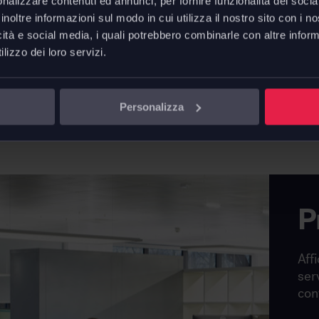
nalizzare contenuti ed annunci, per fornire funzionalità dei socia
inoltre informazioni sul modo in cui utilizza il nostro sito con i 
Schede 
icità e social media, i quali potrebbero combinarle con altre inform
Skydro 
lizzo dei loro servizi.
Skydro 
Personalizza
P
Affi
ser
con