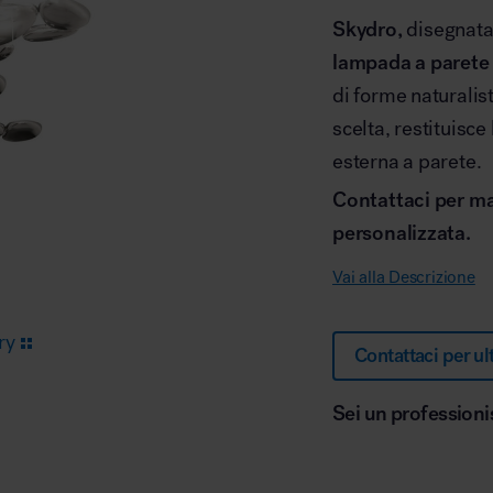
Skydro,
disegnata
lampada a parete 
Arredo area reception
di forme naturalis
scelta, restituisce
esterna a parete.
Contattaci per mag
personalizzata.
Area break
Vai alla Descrizione
ry
Contattaci per ul
Sei un professioni
Area kids