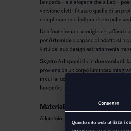
lampada – sia alogena che a Led – posizi
versione elettrificata o quella di un pro
completamente indipendente nella varia
Una fonte luminosa originale, affascina
per
Artemide
e capace di adattarsi a qu
virtù del suo design astrattamente mine
Skydro
è disponibile in
due versioni
: l
proviene da un corpo luminoso integrat
in cui la luce diretta proviene da un pro
lampada.
Consenso
Materiali
Alluminio, acciaio, ABS
Questo sito web utilizza i c