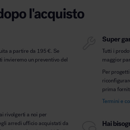
dopo l'acquisto
Super ga
uita a partire da 195 €. Se
Tutti i prod
 ti invieremo un preventivo del
maggior part
Per progetti
riconfigurar
prima fornit
Termini e co
 rivolgerti a noi per
Hai bisog
li arredi ufficio acquistati da