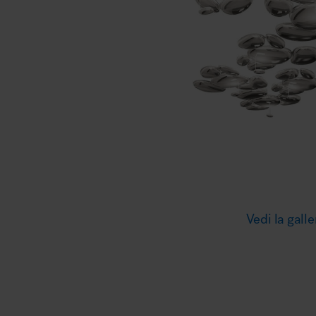
Illuminazione
Area riunione e convegni
Area lounge e attesa
Vedi la galle
MillerKnoll
Area outdoor