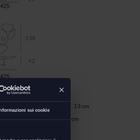
lampada a parete o soffitto
on elettrificato: ∅ 142,5 - H. 13 cm
Informazioni sui cookie
lettrificato: ∅ 142,5 - H. 42 cm
oad