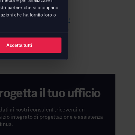
l media e per analizzare il
nostri partner che si occupano
tecniche:
azioni che ha fornito loro o
LED 2700K (cod. 1245W10A)
LED 3000K (cod. 1245110A)
Accetta tutti
rogetta il tuo ufficio
dati ai nostri consulenti,riceverai un
vizio integrato di progettazione e assistenza
tinua.