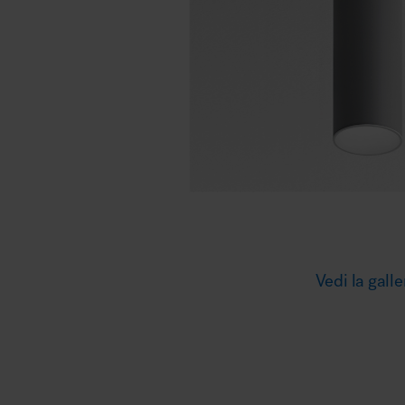
Illuminazione
Area riunione e convegni
Area lounge e attesa
Vedi la galle
MillerKnoll
Area outdoor