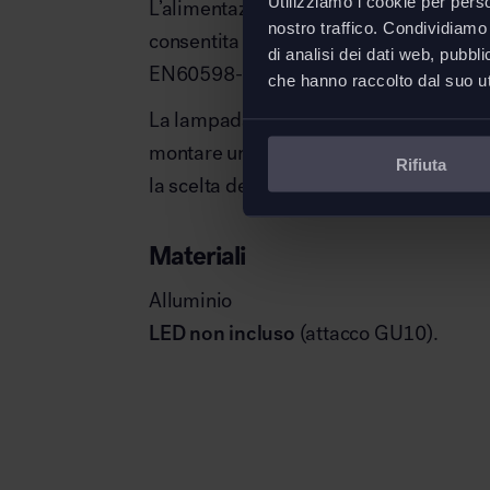
Utilizziamo i cookie per perso
L’alimentazione elettronica 220/240Vac
nostro traffico. Condividiamo 
consentita solo l’installazione a soffit
di analisi dei dati web, pubbl
EN60598-1.
che hanno raccolto dal suo uti
La lampada Tagora 80 non avendo il led
montare un faretto LED Retrofit (attacc
Rifiuta
la scelta della temperatura calore.
Materiali
Alluminio
LED non incluso
(attacco GU10).