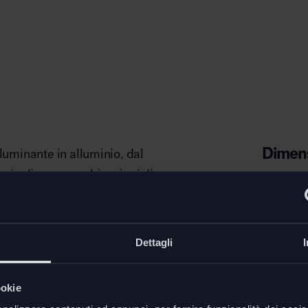
Dimens
lluminante in alluminio, dal
le in diverse combinazioni di
 minimal Tagorà è una lampada
oranei come l’ufficio dal
Dettagli
alità anche agli ambienti più
ookie