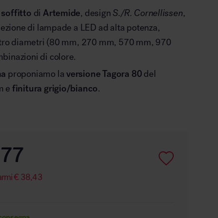
soffitto
di
Artemide
, design
S./R. Cornellissen
,
llezione di lampade a LED ad alta potenza,
attro diametri (80 mm, 270 mm, 570 mm, 970
binazioni di colore.
na
proponiamo la
versione Tagora 80
del
m e
finitura grigio/bianco
.
,77
armi
€
38,43
 consegna