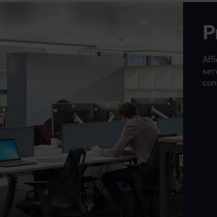
P
Affi
ser
con