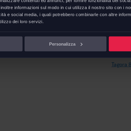
nalizzare contenuti ed annunci, per fornire funzionalità dei socia
 50/60Hz è integrata, ed è
inoltre informazioni sul modo in cui utilizza il nostro sito con i 
to Conforme alla norma
icità e social media, i quali potrebbero combinarle con altre inform
Tagora 
lizzo dei loro servizi.
∅ 8 - H.
 integrato, permette di
o GU10), lasciando all’utente
Downl
Personalizza
Scheda 
Tagora 