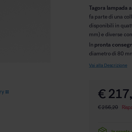
Tagora lampada a 
fa parte di una co
Arredo area reception
disponibili in qu
mm) e diverse com
In
pronta conseg
diametro di 80 m
Vai alla Descrizione
Area break
€
217
ry
€
256,20
Risp
Area kids
In pronta