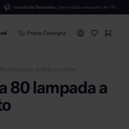
iti alla Newsletter,
ricevi subito uno sconto del 7%
and
Pronta Consegna
illuminazione soffitto e parete
a 80 lampada a
to