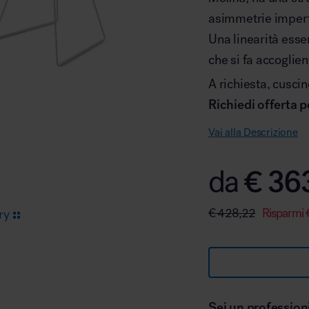
asimmetrie imperfe
Una linearità esse
Arredo area reception
che si fa accoglie
A richiesta, cuscin
Richiedi offerta 
Vai alla Descrizione
Area break
€
36
da
€
428,22
Risparmi
ry
Area kids
Sei un profession