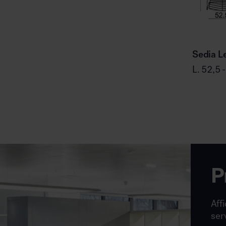
Sedia L
L. 52,5 
P
Affi
ser