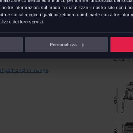
nalizzare contenuti ed annunci, per fornire funzionalità dei socia
inoltre informazioni sul modo in cui utilizza il nostro sito con i 
o
, può essere utilizzata sia in
icità e social media, i quali potrebbero combinarle con altre inform
pazi hospitality
– sia in spazi
lizzo dei loro servizi.
ersi contesti d’arredo.
ino a quattro pezzi, e nella
Personalizza
 a differenti esigenze
Sedia L
L. 52 - 
f poltroncina lounge
.