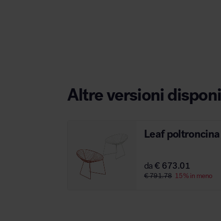
Area hospitality
Altre versioni disponi
Leaf poltroncina
da
€ 673.01
€ 791.78
15% in meno