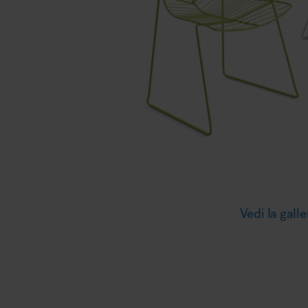
Illuminazione
Area riunione e convegni
Area lounge e attesa
Vedi la galle
MillerKnoll
Area outdoor