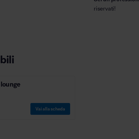
riservati!
bili
 lounge
Vai alla scheda