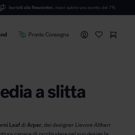
 Newsletter,
ricevi subito uno sconto del 7%
SPEDI
and
Pronta Consegna
edia a slitta
erni Leaf
di
Arper
, dei designer
Lievore Altherr
uttura capace di racchiudere nel suo design le