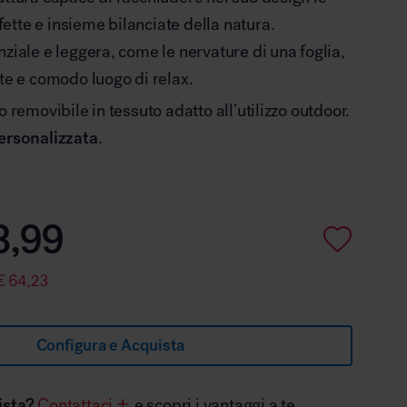
tte e insieme bilanciate della natura.
nziale e leggera, come le nervature di una foglia,
nte e comodo luogo di relax.
o removibile in tessuto adatto all’utilizzo outdoor.
personalizzata
.
3,99
€
64,23
Configura e Acquista
ista?
Contattaci
e scopri i vantaggi a te