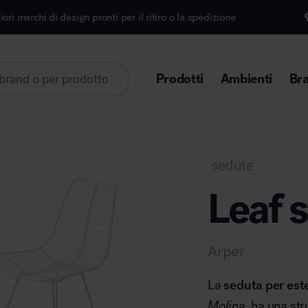
gn pronti per il ritiro o la spedizione
Iscriviti alla
Prodotti
Ambienti
Br
Lorem ipsum dolor sit amet
sedute
Leaf s
Area direzionale
Arper
La
seduta per est
Molina,
ha una str