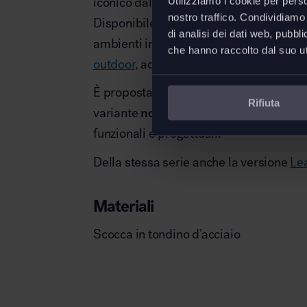
iconico dal carattere distintivo.
Utilizziamo i cookie per perso
nostro traffico. Condividiamo 
Disponibile con
cuscino in poliuretan
di analisi dei dati web, pubbl
ambienti interni – come
aree lounge
e
s
che hanno raccolto dal suo uti
outdoor
, adattandosi con eleganza a div
È proposta nella
versione impilabile
, f
Rifiuta
variante
non impilabile
, per rispondere
funzionali e progettuali.
Della stessa serie anche la versione
Lea
Materiali
Scocca in tondino d’acciaio