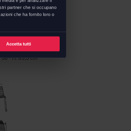
l media e per analizzare il
nostri partner che si occupano
azioni che ha fornito loro o
Accetta tutti
eaf
(cod. 1820):
P. 58 - H. 83,5 cm