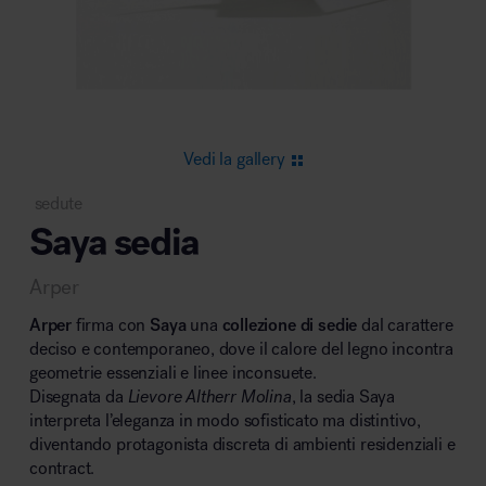
Area riunione e convegni
Vedi la gallery
sedute
Saya sedia
Area lounge e attesa
Arper
Arper
firma con
Saya
una
collezione di sedie
dal carattere
deciso e contemporaneo, dove il calore del legno incontra
geometrie essenziali e linee inconsuete.
Disegnata da
Lievore Altherr Molina
, la sedia Saya
Area outdoor
interpreta l’eleganza in modo sofisticato ma distintivo,
diventando protagonista discreta di ambienti residenziali e
contract.