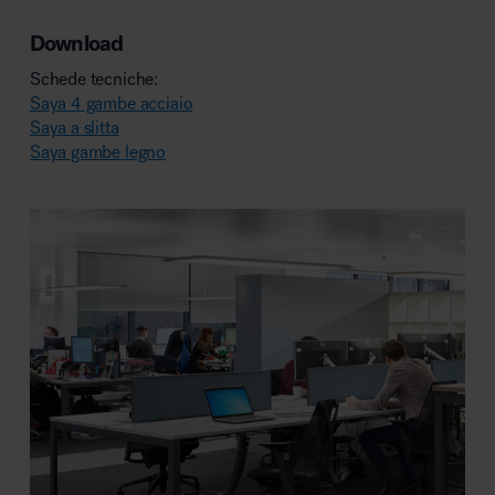
Download
Schede tecniche:
Saya 4 gambe acciaio
Saya a slitta
Saya gambe legno