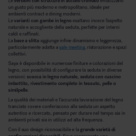
Le
versioni con struttura in acciaio cromato
enfatizzano
un gusto più moderno e metropolitano, ideale per
ambienti contract e dining moderni.
Le
varianti con gambe in legno
esaltano invece l’aspetto
naturale e accogliente della seduta, perfette per interni
caldi e raffinati.
La
base a slitta
aggiunge infine dinamismo e leggerezza,
particolarmente adatta a
sale meeting
, ristorazione e spazi
collettivi.
Saya è disponibile in numerose finiture e colorazioni del
legno, con possibilità di configurare la seduta in diverse
versioni:
scocca in legno naturale, seduta con cuscino
imbottito, rivestimento completo in tessuto, pelle o
similpelle
.
La qualità dei materiali e l’accurata lavorazione del legno
tranciato rovere conferiscono alla seduta un aspetto
autentico e ricercato, pensato per durare nel tempo sia in
ambienti privati sia in utilizzi ad alta frequenza.
Con il suo design riconoscibile e la
grande varietà di