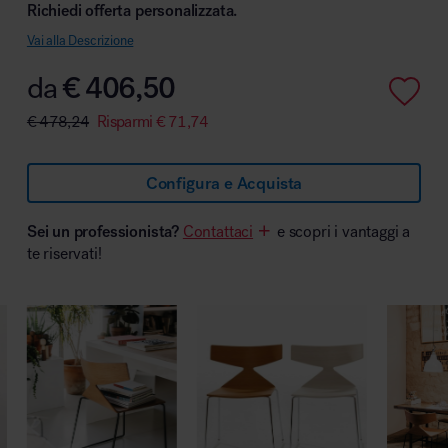
Richiedi offerta personalizzata.
Vai alla Descrizione
da
€
406,50
Area hospitality
€
478,24
Risparmi
€
71,74
Configura e Acquista
Sei un professionista?
Contattaci
e scopri i vantaggi a
te riservati!