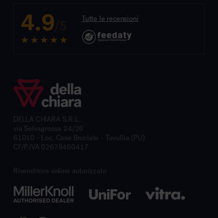
4.9
Tutte le recensioni
/5
DELLA CHIARA S.R.L.
via Selvagrossa 24/26
61010 - Loc. Case Bruciate - Tavullia (PU)
CF/P.IVA 02678460417
Rivenditore online autorizzato