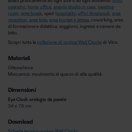
adatti praticamente ad ogni stile e ad ogni ambiente:
uffici
operativi
,
home office
,
angolo studio in casa
,
meeting
room
,
aree break
, spazi
hospitality
,
uffici direzionali
,
area
reception
,
aree kids
,
area lounge e attesa
, coworking, aree
di formazione e didattica, soggiorni, ingressi e camere da
letto.
Scopri tutta la
collezione di orologi Wall Clocks
di Vitra.
Materiali
Ottone/noce
Meccanica: movimento al quarzo di alta qualità
Dimensioni
Eye Clock orologio da parete
34 x 76 cm
Download
Scheda tecnica orologi Wall Clocks