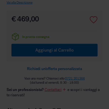
Vai alla Descrizione
€
469,00
Area hospitality
In pronta consegna
Aggiungi al Carrello
Richiedi un'offerta personalizzata
Vuoi una mano? Chiamaci allo
0721 201366
(dal lunedì al venerdì, 8:30 - 18:00)
Sei un professionista?
Contattaci
e scopri i vantaggi a
te riservati!