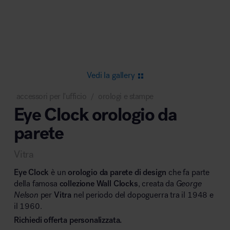
Area riunione e convegni
Vedi la gallery
accessori per l'ufficio
orologi e stampe
/
Eye Clock orologio da
Area lounge e attesa
parete
Vitra
Eye Clock
è un
orologio da parete di design
che fa parte
della famosa
collezione Wall Clocks
, creata da
George
Nelson
per
Vitra
nel periodo del dopoguerra tra il 1948 e
Area outdoor
il 1960.
Richiedi offerta personalizzata.