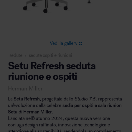
Area riunione e convegni
Vedi la gallery
sedute
sedute ospiti e riunioni
/
Setu Refresh seduta
Area lounge e attesa
riunione e ospiti
Herman Miller
La
Setu Refresh
, progettata dallo
Studio 7.5,
rappresenta
un’evoluzione della celebre
sedia per ospiti e sala riunioni
Setu
di
Herman Miller
.
Area outdoor
Lanciata nell’autunno 2024, questa nuova versione
coniuga design raffinato, innovazione tecnologica e
attenzione alla sostenibilità, rendendola un complemento