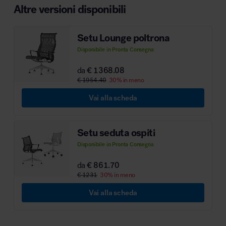
Altre versioni disponibili
MillerKnoll
Setu Lounge poltrona
Disponibile in Pronta Consegna
da
€ 1368.08
€ 1954.40
30% in meno
Vai alla scheda
Setu seduta ospiti
Disponibile in Pronta Consegna
da
€ 861.70
€ 1231
30% in meno
Vai alla scheda