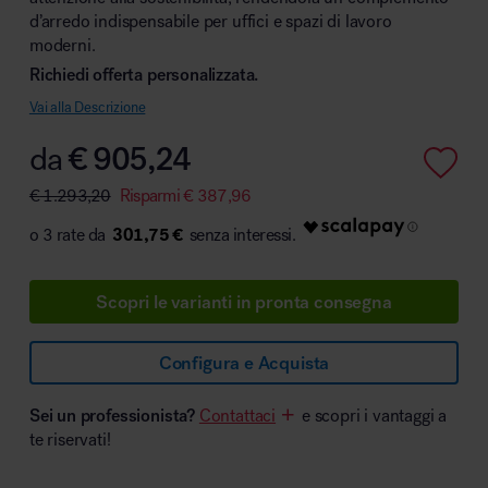
d’arredo indispensabile per uffici e spazi di lavoro
moderni.
Richiedi offerta personalizzata.
Area hospitality
Vai alla Descrizione
da
€
905,24
€
1.293,20
Risparmi
€
387,96
301,75 €
Scopri le varianti in pronta consegna
Configura e Acquista
Sei un professionista?
Contattaci
e scopri i vantaggi a
te riservati!