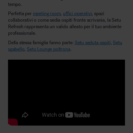
tempo.
Perfetta per
meeting room
,
uffici operativi
, spazi
collaborativi o come sedia ospiti fronte scrivania, la Setu
Refresh rappresenta un valido alleato per il tuo ambiente
professionale.
Della stessa famiglia fanno parte:
Setu seduta ospiti
,
Setu
sgabello
,
Setu Lounge poltrona
.