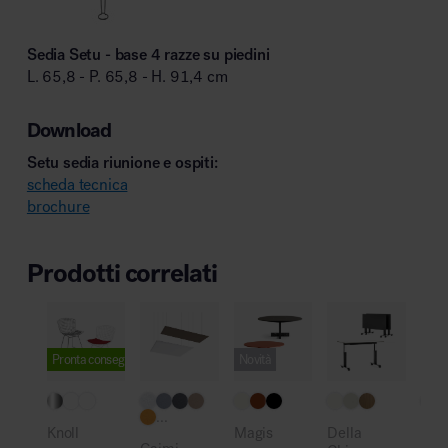
Sedia Setu - base 4 razze su piedini
L. 65,8 - P. 65,8 - H. 91,4 cm
Download
Setu sedia riunione e ospiti:
scheda tecnica
brochure
Prodotti correlati
Pronta consegna
Novità
Pro
...
Knoll
Magis
Della
Vitr