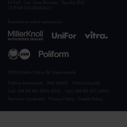
61010 - Loc. Case Bruciate - Tavullia (PU)
CF/P.IVA 02678460417
Rivenditore online autorizzato
©2026 Della Chiara Srl Unipersonale
Politica Ambientale
PAS 24000
Politica Qualità
Cert. UNI EN ISO 9001:2015
Cert. UNI EN ISO 14001
Termini e Condizioni
Privacy Policy
Cookie Policy