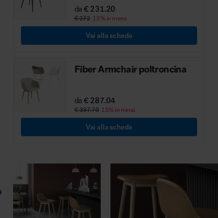
da
€ 231.20
MillerKnoll
€ 272
15% in meno
Vai alla scheda
Fiber Armchair poltroncina
da
€ 287.04
€ 337.70
15% in meno
Vai alla scheda