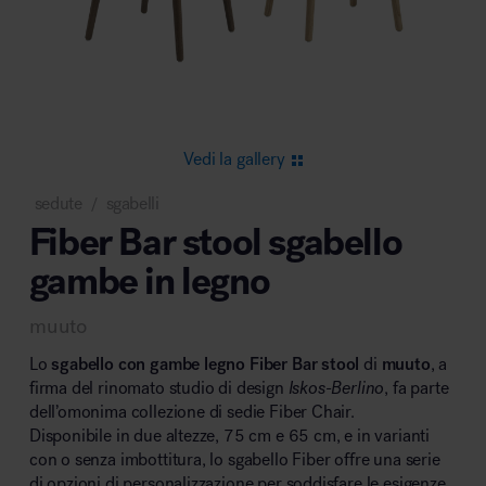
Area riunione e convegni
Vedi la gallery
sedute
sgabelli
/
Fiber Bar stool sgabello
Area lounge e attesa
gambe in legno
muuto
Lo
sgabello con gambe legno Fiber Bar stool
di
muuto
, a
firma del rinomato studio di design
Iskos-Berlino
, fa parte
dell’omonima collezione di sedie Fiber Chair.
Area outdoor
Disponibile in due altezze, 75 cm e 65 cm, e in varianti
con o senza imbottitura, lo sgabello Fiber offre una serie
di opzioni di personalizzazione per soddisfare le esigenze