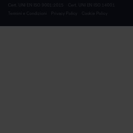
Cert. UNI EN ISO 9001:2015
Cert. UNI EN ISO 14001
Termini e Condizioni
Privacy Policy
Cookie Policy