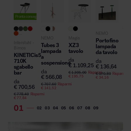
Pronta consegna
Pro
...
NEMO
NEMO
Magis
Hay
Portofino
Interstuhl -
Tubes 3
XZ3
Kni
lampada
Bimos
lampada
tavolo
app
da tavolo
KINETICis5
a
da
da
710K
da
sospensione
€
1.109,25
€
2
€
136,64
sgabello
da
bar
€
1.305,00
Risparmi
€
170,80
Risparmi
€
566,08
€
195,75
€
34,16
da
€
707,60
Risparmi
€
700,56
€
141,52
€
778,40
Risparmi
€
77,84