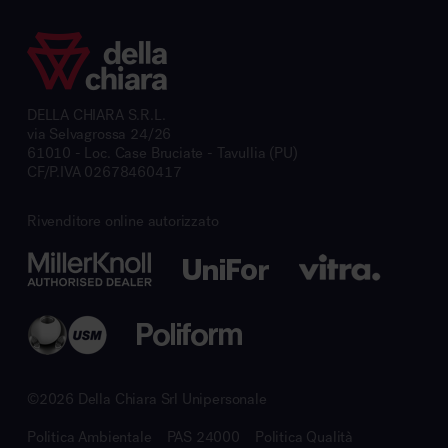
DELLA CHIARA S.R.L.
via Selvagrossa 24/26
61010 - Loc. Case Bruciate - Tavullia (PU)
CF/P.IVA 02678460417
Rivenditore online autorizzato
©2026 Della Chiara Srl Unipersonale
Politica Ambientale
PAS 24000
Politica Qualità