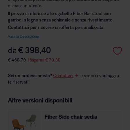
di ciascun utente.
Il prezzo si riferisce allo sgabello Fiber Bar stool con
gambe in legno senza schienale e senza rivestimento.
Contattaci per ricevere un’offerta personalizzata.
Area hospitality
Vai alla Descrizione
da
€
398,40
€
468,70
Risparmi
€
70,30
Sei un professionista?
Contattaci
e scopri i vantaggi a
te riservati!
Altre versioni disponibili
Fiber Side chair sedia