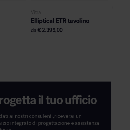
Vitra
Cassina
Elliptical ETR tavolino
Utrech
da
€
2.395,00
da
€
4.
rogetta il tuo ufficio
dati ai nostri consulenti,riceverai un
vizio integrato di progettazione e assistenza
tinua.