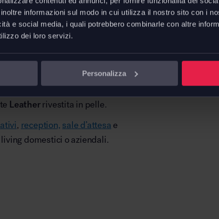
nalizzare contenuti ed annunci, per fornire funzionalità dei socia
 una poltroncina lounge dalla
inoltre informazioni sul modo in cui utilizza il nostro sito con i 
Plywoo
icità e social media, i quali potrebbero combinarle con altre inform
eggermente flessibile, dalle
L. 56 - 
lizzo dei loro servizi.
armente esaltate nelle sagome
Downl
Personalizza
ssino o noce è disponibile in
Scheda 
nte
Leather
rivestita in pelle.
ativi
,
reception,
sale d’attesa
e
 living domestici o aziendali.