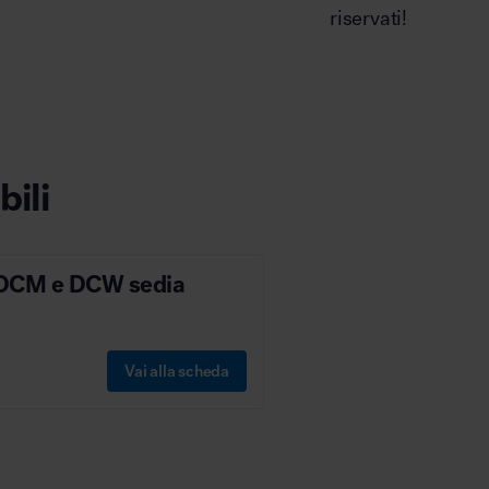
riservati!
bili
 DCM e DCW sedia
Vai alla scheda