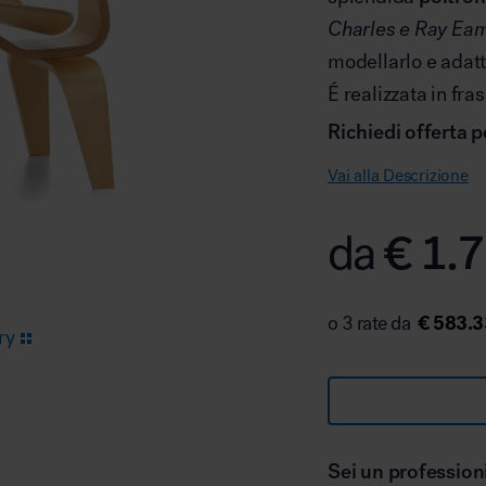
Charles e Ray Ea
modellarlo e adat
Arredo area reception
É realizzata in fras
Richiedi offerta p
Vai alla Descrizione
€
1.7
da
Area break
€ 583.3
ry
Area kids
Sei un profession