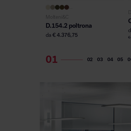
...
D
Molteni&C
C
D.154.2 poltrona
da
€
4.376,75
€