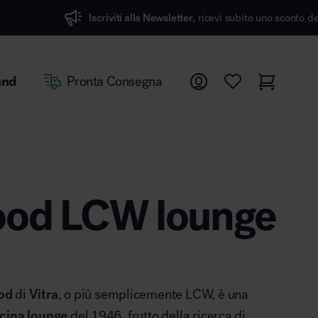
iti alla Newsletter,
ricevi subito uno sconto del 7%
and
Pronta Consegna
ood LCW lounge
od
di
Vitra
, o più semplicemente LCW, è una
cina lounge
del 1946, frutto della ricerca di