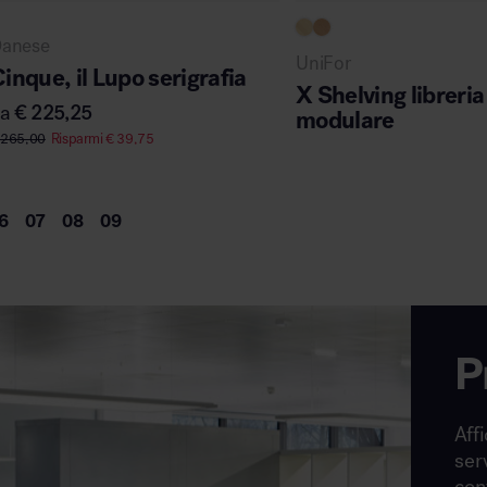
anese
UniFor
inque, il Lupo serigrafia
X Shelving libreria
da
€
225,25
modulare
265,00
Risparmi
€
39,75
P
Affi
ser
con