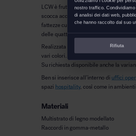
Utilizziamo i cookie per perso
LCW è frutto di quell’epoca del design:
nostro traffico. Condividiamo 
di analisi dei dati web, pubbl
scocca accogliente, con uno schienale l
che hanno raccolto dal suo uti
fattezze curvate e dinamiche, particol
delle quattro gambe.
Rifiuta
Realizzata in multistrato di legno di fra
vari colori.
Su richiesta disponibile anche la varia
Ben si inserisce all’interno di
uffici oper
spazi
hospitality
, così come in ambienti
Materiali
Multistrato di legno modellato
Raccordi in gomma-metallo