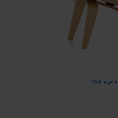
Illuminazione
Area riunione e convegni
Area lounge e attesa
Vedi la galle
MillerKnoll
Area outdoor