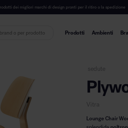
 di design pronti per il ritiro o la spedizione
Iscriv
Prodotti
Ambienti
Br
Lorem ipsum dolor sit amet
sedute
Plyw
Area direzionale
Vitra
Lounge Chair Wo
splendida
poltron