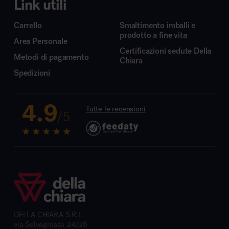
Link utili
Carrello
Smaltimento imballi e
prodotto a fine vita
Area Personale
Certificazioni sedute Della
Metodi di pagamento
Chiara
Spedizioni
4.9
Tutte le recensioni
/5
DELLA CHIARA S.R.L.
via Selvagrossa 24/26