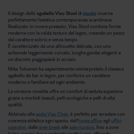
Il design dello
sgabello Visu Stool
di
muuto
incarna
perfettamente l’estetica contemporanea scandinava.
Realizzato in rovere pressato, Visu Stool combina forme
moderne con la calda texture del legno, creando un pezzo
dal carattere sobrio e senza tempo.
É caratterizzato da una silhouette delicata, con uno
schienale leggermente curvato, lunghe gambe eleganti e
un discreto poggiapiedi in acciaio.
Mika Tolvanen ha sapientemente reinterpretato il classico
sgabello da bar in legno, per conferire un carattere
moderno e familiare ad ogni ambiente.
La versione rivestita offre un comfort di seduta superiore
grazie a morbidi tessuti, pelli ecologiche e pelli di alta
qualità.
Abbinato alla
sedia Visu Chair
, è perfetto per arredare con
coerenza stilistica ogni spazio, dall’
home office
agli
uffici
operativi
, dalle
aree break
alle
sale riunioni
, fino a zone
living, cucine, bar e ambienti ricettivi vari, offrendo