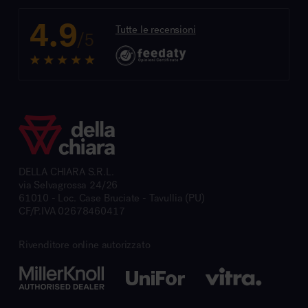
4.9
Tutte le recensioni
/5
DELLA CHIARA S.R.L.
via Selvagrossa 24/26
61010 - Loc. Case Bruciate - Tavullia (PU)
CF/P.IVA 02678460417
Rivenditore online autorizzato