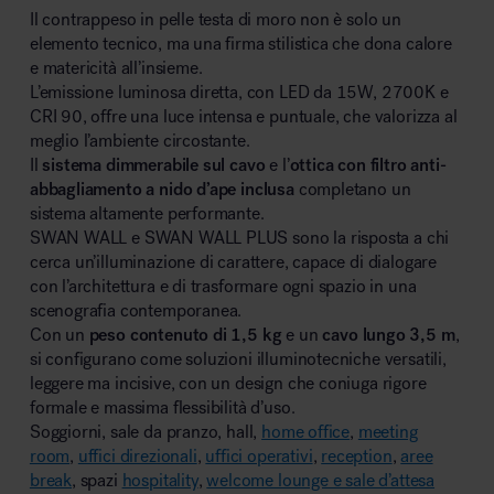
Il contrappeso in pelle testa di moro non è solo un
elemento tecnico, ma una firma stilistica che dona calore
e matericità all’insieme.
L’emissione luminosa diretta, con LED da 15W, 2700K e
CRI 90, offre una luce intensa e puntuale, che valorizza al
meglio l’ambiente circostante.
Il
sistema dimmerabile sul cavo
e l’
ottica con filtro anti-
abbagliamento a nido d’ape inclusa
completano un
sistema altamente performante.
SWAN WALL e SWAN WALL PLUS sono la risposta a chi
cerca un’illuminazione di carattere, capace di dialogare
con l’architettura e di trasformare ogni spazio in una
scenografia contemporanea.
Con un
peso contenuto di 1,5 kg
e un
cavo lungo 3,5 m
,
si configurano come soluzioni illuminotecniche versatili,
leggere ma incisive, con un design che coniuga rigore
formale e massima flessibilità d’uso.
Soggiorni, sale da pranzo, hall,
home office
,
meeting
room
,
uffici direzionali
,
uffici operativi
,
reception
,
aree
break
, spazi
hospitality
,
welcome lounge e sale d’attesa