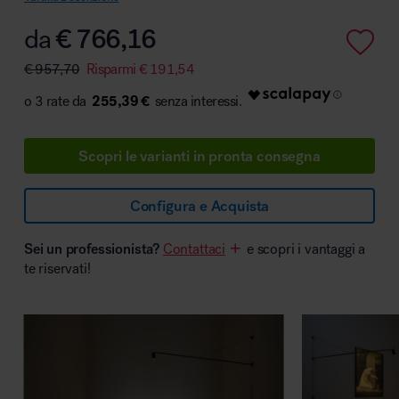
da
€
766,16
€
957,70
Risparmi
€
191,54
Area hospitality
255,39 €
Scopri le varianti in pronta consegna
Configura e Acquista
Sei un professionista?
Contattaci
e scopri i vantaggi a
te riservati!