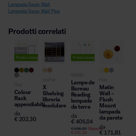
Lampada Swan Wall
Lampada Swan Wall Plus
Prodotti correlati
Novità
Pronta consegna
Pronta consegna
...
NEMO
..
UniFor
Hay
Lampe de
Hay
Vitr
X
Matin
Bureau
Colour
AC
Shelving
Wall –
Reading
Rack
Wo
libreria
Flush
lampada
appendiabiti
pol
modulare
Mount
da terra
uff
lampada
da
da
da parete
€
202,30
da
€
405,04
€
1
da
€
506,30
Risparmi
€
171,81
€
101,26