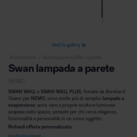
Area riunione e convegni
Vedi la gallery
illuminazione
illuminazione soffitto e parete
/
Swan lampada a parete
Area lounge e attesa
NEMO
SWAN WALL
e
SWAN WALL PLUS
, firmate da
Bernhard
Osann
per
NEMO
, sono molto più di semplici
lampade a
sospensione
: sono vere e proprie sculture luminose
sospese nello spazio, pensate per chi cerca eleganza,
Area outdoor
funzionalità e personalità in un unico oggetto.
Richiedi offerta personalizzata.
Vai alla Descrizione