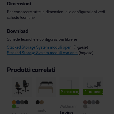
Dimensioni
Per conoscere tutte le dimensioni e le configurazioni vedi
schede tecniche.
Download
Schede tecniche e configurazioni librerie
Stacked Storage System moduli open
(
inglese
)
Stacked Storage System moduli con ante
(
inglese
)
Prodotti correlati
Pronta consegna
Pronta consegna
Pro
...
Waldmann
...
NE
muuto
Lavigo
Unt