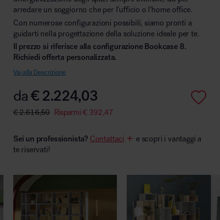
arredare un soggiorno che per l’ufficio o l’home office.
Con numerose configurazioni possibili, siamo pronti a
guidarti nella progettazione della soluzione ideale per te.
Il prezzo si riferisce alla configurazione Bookcase 8
.
Area hospitality
Richiedi offerta personalizzata.
Vai alla Descrizione
da
€
2.224,03
€
2.616,50
Risparmi
€
392,47
Sei un professionista?
Contattaci
e scopri i vantaggi a
te riservati!