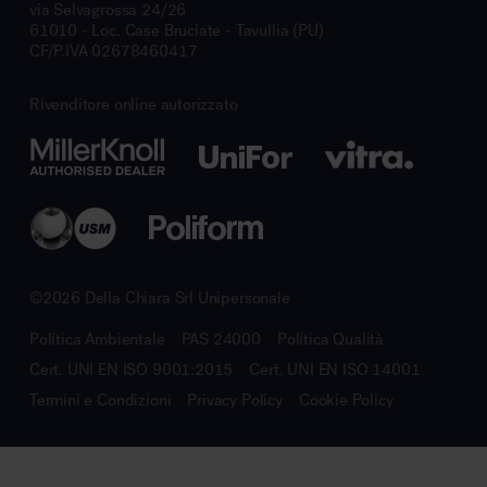
via Selvagrossa 24/26
61010 - Loc. Case Bruciate - Tavullia (PU)
CF/P.IVA 02678460417
Rivenditore online autorizzato
©2026 Della Chiara Srl Unipersonale
Politica Ambientale
PAS 24000
Politica Qualità
Cert. UNI EN ISO 9001:2015
Cert. UNI EN ISO 14001
Termini e Condizioni
Privacy Policy
Cookie Policy