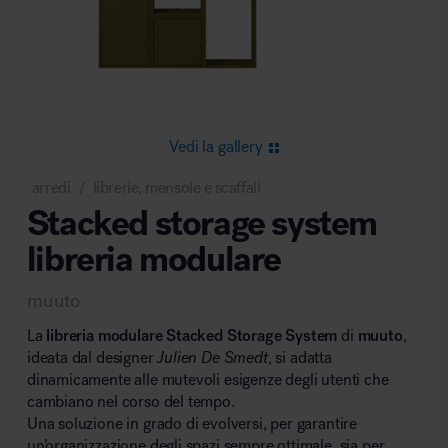
Area riunione e convegni
Vedi la gallery
arredi
librerie, mensole e scaffali
/
Stacked storage system
Area lounge e attesa
libreria modulare
muuto
La
libreria modulare Stacked Storage System
di
muuto
,
ideata dal designer
Julien De Smedt
, si adatta
dinamicamente alle mutevoli esigenze degli utenti che
Area outdoor
cambiano nel corso del tempo.
Una soluzione in grado di evolversi, per garantire
un’organizzazione degli spazi sempre ottimale, sia per