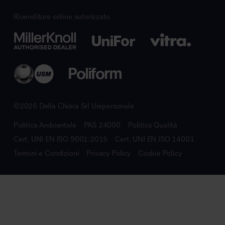
Rivenditore online autorizzato
©2026 Della Chiara Srl Unipersonale
Politica Ambientale
PAS 24000
Politica Qualità
Cert. UNI EN ISO 9001:2015
Cert. UNI EN ISO 14001
Termini e Condizioni
Privacy Policy
Cookie Policy