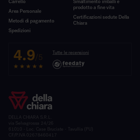
Carrello
Smaltimento imballi e
prodotto a fine vita
Area Personale
Certificazioni sedute Della
Metodi di pagamento
Chiara
Spedizioni
4.9
Tutte le recensioni
/5
DELLA CHIARA S.R.L.
via Selvagrossa 24/26
61010 - Loc. Case Bruciate - Tavullia (PU)
CF/P.IVA 02678460417