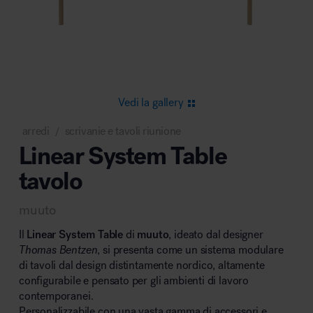
Area riunione e convegni
Vedi la gallery
arredi
scrivanie e tavoli riunione
/
Linear System Table
Area lounge e attesa
tavolo
muuto
Il
Linear System Table
di
muuto
, ideato dal designer
Thomas Bentzen
, si presenta come un sistema modulare
di tavoli dal design distintamente nordico, altamente
Area outdoor
configurabile e pensato per gli ambienti di lavoro
contemporanei.
Personalizzabile con una vasta gamma di accessori e