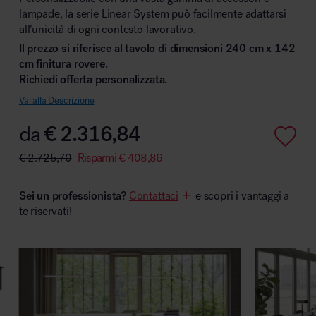
lampade, la serie Linear System può facilmente adattarsi
all’unicità di ogni contesto lavorativo.
Il prezzo si riferisce al tavolo di dimensioni 240 cm x 142
cm finitura rovere.
Area hospitality
Richiedi offerta personalizzata.
Vai alla Descrizione
da
€
2.316,84
€
2.725,70
Risparmi
€
408,86
Sei un professionista?
Contattaci
e scopri i vantaggi a
te riservati!