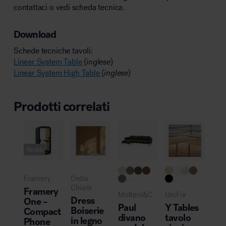
contattaci o vedi scheda tecnica.
Download
Schede tecniche tavoli:
Linear System Table
(
inglese
)
Linear System High Table
(
inglese
)
Prodotti correlati
Novità
Pro
Framery
Della
...
...
Cas
Chiara
Framery
Molteni&C
UniFor
Br
Dress
One –
Paul
Y Tables
–
Boiserie
Compact
divano
tavolo
Br
in legno
Phone