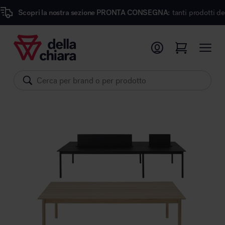
 la nostra sezione PRONTA CONSEGNA:
tanti prodotti dei migliori mar
Prodotti
Ambienti
Brand
Pronta Consegna
Sedute
Arredi
Arredo area operativa
Pareti divisorie
Comfort acustico
Accessori
Illuminazione