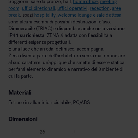
Soggiorni, sale da pranzo, hall,
home office
,
meeting
room
,
uffici direzionali
,
uffici operativi
,
reception
,
aree
break
, spazi
hospitality
,
welcome lounge e sale d’attesa
sono alcuni esempi di possibili destinazioni d’uso.
Dimmerabile
(TRIAC) e
disponibile anche nella versione
IP44 su richiesta
, ZENA si adatta con flessibilità a
differenti esigenze progettuali.
È una luce che arreda, definisce, accompagna.
Zena diventa parte dell’architettura senza mai rinunciare
al suo carattere, un’applique che smette di essere statica
per farsi elemento dinamico e narrativo dell’ambiente di
cui fa parte.
Materiali
Estruso in alluminio riciclabile, PC/ABS
Dimensioni