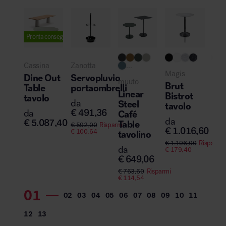
Pronta consegna
Pro
Cassina
Zanotta
...
Magis
Knol
Dine Out
Servopluvio
muuto
Brut
Sa
Table
portaombrelli
Linear
Bistrot
tav
tavolo
da
Steel
tavolo
€
491,36
da
Café
da
€
5.087,40
Table
€
592,00
Risparmi
€
1.016,60
€
100,64
tavolino
€
1.196,00
Risparmi
da
€
179,40
€
649,06
€
763,60
Risparmi
€
114,54