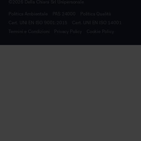
©2026 Della Chiara Srl Unipersonale
Politica Ambientale
PAS 24000
Politica Qualità
Cert. UNI EN ISO 9001:2015
Cert. UNI EN ISO 14001
Termini e Condizioni
Privacy Policy
Cookie Policy