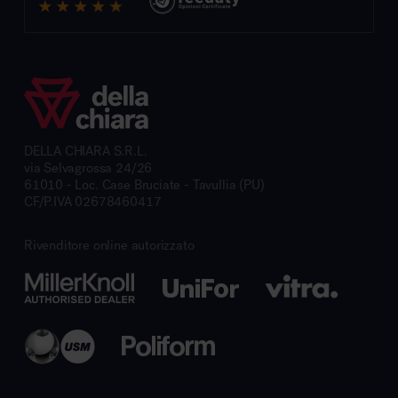
DELLA CHIARA S.R.L.
via Selvagrossa 24/26
61010 - Loc. Case Bruciate - Tavullia (PU)
CF/P.IVA 02678460417
Rivenditore online autorizzato