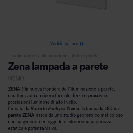
Area riunione e convegni
Vedi la gallery
illuminazione
illuminazione soffitto e parete
/
Zena lampada a parete
Area lounge e attesa
NEMO
ZENA
è la nuova frontiera dell’illuminazione a parete,
caratterizzata da rigore formale, forza espressiva e
prestazioni luminose di alto livello.
Firmata da
Roberto Paoli
per
Nemo
, la
lampada LED da
Area outdoor
parete ZENA
nasce da uno studio geometrico meticoloso
che ha generato un oggetto di straordinaria purezza
estetica e potenza visiva.