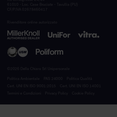
61010 - Loc. Case Bruciate - Tavullia (PU)
CF/P.IVA 02678460417
Rivenditore online autorizzato
©2026 Della Chiara Srl Unipersonale
Politica Ambientale
PAS 24000
Politica Qualità
Cert. UNI EN ISO 9001:2015
Cert. UNI EN ISO 14001
Termini e Condizioni
Privacy Policy
Cookie Policy