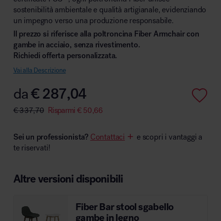
sostenibilità ambientale e qualità artigianale, evidenziando
un impegno verso una produzione responsabile.
Il prezzo si riferisce alla poltroncina Fiber Armchair con
gambe in acciaio, senza rivestimento.
Area hospitality
Richiedi offerta personalizzata.
Vai alla Descrizione
da
€
287,04
€
337,70
Risparmi
€
50,66
Sei un professionista?
Contattaci
e scopri i vantaggi a
te riservati!
Altre versioni disponibili
Fiber Bar stool sgabello
gambe in legno