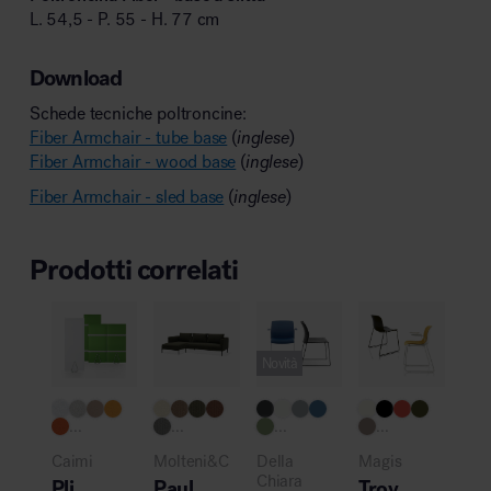
L. 54,5 - P. 55 - H. 77 cm
Download
Schede tecniche poltroncine:
Fiber Armchair - tube base
(
inglese
)
Fiber Armchair - wood base
(
inglese
)
Fiber Armchair - sled base
(
inglese
)
Prodotti correlati
Novità
Pro
...
...
...
...
NE
Lo
Caimi
Molteni&C
Della
Magis
la
Chiara
Pli
Paul
Troy