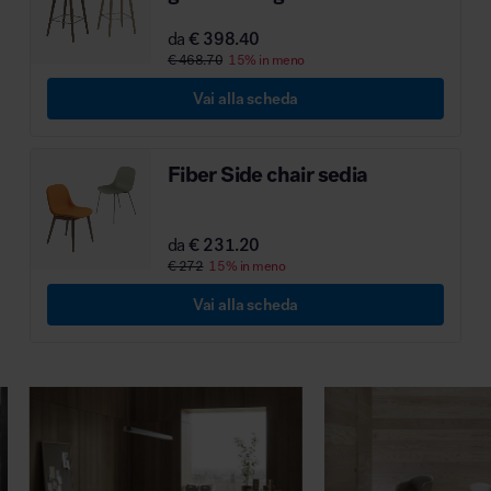
MillerKnoll
da
€ 398.40
€ 468.70
15% in meno
Vai alla scheda
Fiber Side chair sedia
da
€ 231.20
€ 272
15% in meno
Vai alla scheda