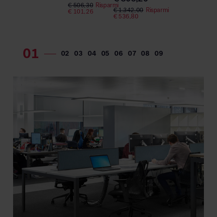
€
506,30
Risparmi
€
1.342,00
Risparmi
€
101,26
€
536,80