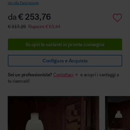
Vai alla Descrizione
da
€
253,76
€
317,20
Risparmi
€
63,44
Area hospitality
Scopri le varianti in pronta consegna
Configura e Acquista
Sei un professionista?
Contattaci
e scopri i vantaggi a
te riservati!