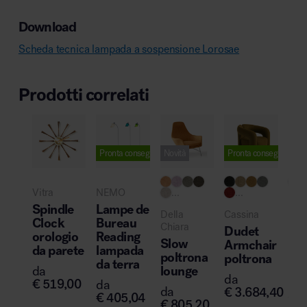
Download
Scheda tecnica lampada a sospensione Lorosae
Prodotti correlati
Pronta consegna
Novità
Pronta consegna
Novi
Vitra
NEMO
...
...
Del
Spindle
Lampe de
Della
Cassina
Chi
Clock
Bureau
Chiara
Dudet
Ta
orologio
Reading
Slow
Armchair
tav
da parete
lampada
poltrona
poltrona
da terra
da
lounge
da
da
€
1
€
519,00
da
da
€
3.684,40
€
405,04
€
23
€
805,20
€
95