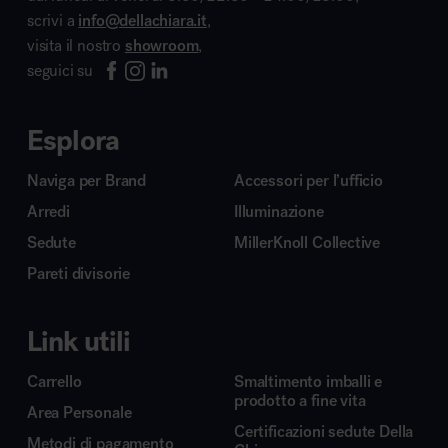
scrivi a
info@dellachiara.it
,
visita il nostro
showroom
,
seguici su
Esplora
Naviga per Brand
Accessori per l’ufficio
Arredi
Illuminazione
Sedute
MillerKnoll Collective
Pareti divisorie
Link utili
Carrello
Smaltimento imballi e
prodotto a fine vita
Area Personale
Certificazioni sedute Della
Metodi di pagamento