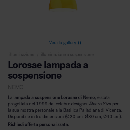
Area riunione e convegni
Vedi la gallery
illuminazione
illuminazione a sospensione
/
Lorosae lampada a
Area lounge e attesa
sospensione
NEMO
La
lampada a sospensione Lorosae
di
Nemo
, è stata
progettata nel 1999 dal celebre designer
Álvaro Siza
per
la sua mostra personale alla Basilica Palladiana di Vicenza.
Area outdoor
Disponibile in tre dimensioni (Ø20 cm, Ø30 cm, Ø40 cm).
Richiedi offerta personalizzata.