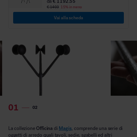
da
€ 1192.55
€ 1403
15% in meno
MillerKnoll
Vai alla scheda
La collezione
Officina
di
Magis
, comprende una serie di
oggetti di arredo quali tavoli, sedie, sgabelli ed altri