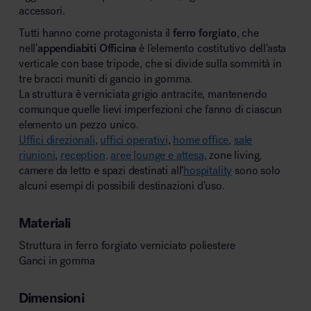
accessori.
Tutti hanno come protagonista il
ferro forgiato
, che
nell’
appendiabiti
Officina
è l’elemento costitutivo dell’asta
verticale con base tripode, che si divide sulla sommità in
tre bracci muniti di gancio in gomma.
La struttura è verniciata grigio antracite, mantenendo
comunque quelle lievi imperfezioni che fanno di ciascun
elemento un pezzo unico.
Uffici direzionali
,
uffici operativi
,
home office
,
sale
riunioni
,
reception,
aree lounge e attesa
, zone living,
camere da letto e spazi destinati all’
hospitality
sono solo
alcuni esempi di possibili destinazioni d’uso.
Materiali
Struttura in ferro forgiato verniciato poliestere
Ganci in gomma
Dimensioni