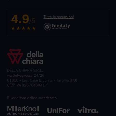
4.9
Tutte le recensioni
/5
DELLA CHIARA S.R.L.
via Selvagrossa 24/26
61010 - Loc. Case Bruciate - Tavullia (PU)
CF/P.IVA 02678460417
Rivenditore online autorizzato