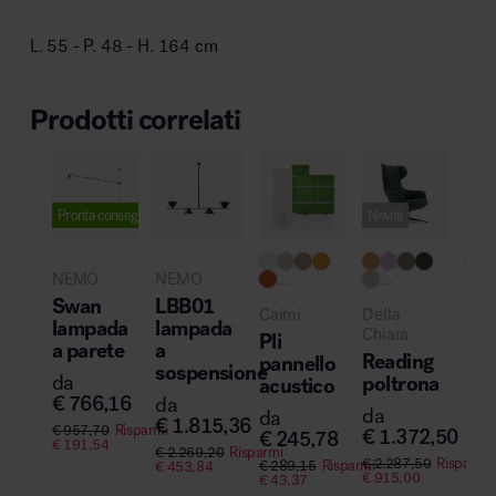
L. 55 - P. 48 - H. 164 cm
Prodotti correlati
Pronta consegna
Novità
Pro
NEMO
NEMO
...
...
US
Swan
LBB01
Caimi
Della
Hal
lampada
lampada
Chiara
Pli
con
a parete
a
Reading
pannello
con
sospensione
poltrona
da
acustico
pan
€
766,16
da
da
da
da
€
1.815,36
€
957,70
Risparmi
€
1.372,50
€
245,78
€
1
€
191,54
€
2.269,20
Risparmi
€
2.287,50
Risparmi
€
289,15
Risparmi
€
453,84
€
915,00
€
43,37