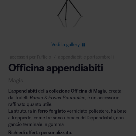
Area riunione e convegni
Vedi la gallery
accessori per l'ufficio
appendiabiti e portaombrelli
/
Officina appendiabiti
Area lounge e attesa
Magis
L’
appendiabiti
della
collezione Officina
di
Magis,
creata
dai fratelli
Ronan
&
Erwan Bouroullec
, è un accessorio
raffinato quanto utile.
La struttura in
ferro
forgiato
verniciato poliestere, ha base
Area outdoor
a treppiede, come tre sono i bracci dell’appendiabiti, con
gancio terminale in gomma.
Richiedi offerta personalizzata.