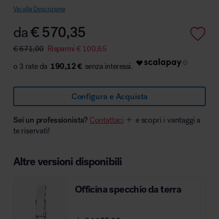
Vai alla Descrizione
da
€
570,35
€
671,00
Risparmi
€
100,65
Area hospitality
190,12 €
Configura e Acquista
Sei un professionista?
Contattaci
e scopri i vantaggi a
te riservati!
Altre versioni disponibili
Officina specchio da terra