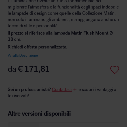
L’illuminazione riveste un ruolo fondamentale nel
migliorare l’atmosfera e la funzionalità degli spazi indoor, e
le lampade di design come quelle della Collezione Matin,
non solo illuminano gli ambienti, ma aggiungono anche un
tocco di stile e personalità.
Area hospitality
Il prezzo si riferisce alla lampada Matin Flush Mount Ø
38 cm
.
Richiedi offerta personalizzata.
Vai alla Descrizione
da
€
171,81
Sei un professionista?
Contattaci
e scopri i vantaggi a
te riservati!
Altre versioni disponibili