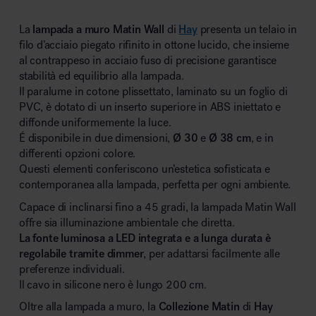
La
lampada a muro Matin Wall
di
Hay
presenta un telaio in
filo d’acciaio piegato rifinito in ottone lucido, che insieme
al contrappeso in acciaio fuso di precisione garantisce
stabilità ed equilibrio alla lampada.
Il paralume in cotone plissettato, laminato su un foglio di
PVC, è dotato di un inserto superiore in ABS iniettato e
diffonde uniformemente la luce.
É disponibile in due dimensioni,
Ø 30
e
Ø 38 cm
, e in
differenti opzioni colore.
Questi elementi conferiscono un’estetica sofisticata e
contemporanea alla lampada, perfetta per ogni ambiente.
Capace di inclinarsi fino a 45 gradi, la lampada Matin Wall
offre sia illuminazione ambientale che diretta.
La fonte luminosa a LED integrata e a lunga durata è
regolabile tramite dimmer
, per adattarsi facilmente alle
preferenze individuali.
Il cavo in silicone nero è lungo 200 cm.
Oltre alla lampada a muro, la
Collezione Matin
di
Hay