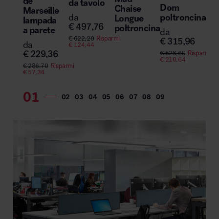
de
da tavolo
Co
Dom
Chaise
Marseille
Ph
poltroncina
da
Longue
lampada
bo
€
497,76
poltroncina
a parete
da
€
622,20
Risparmi
€
315,96
da
€
124,44
€
229,36
€
526,60
Risparmi
€
210,64
€
286,70
Risparmi
€
57,34