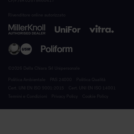
CF/P.IVA 02678460417
Rivenditore online autorizzato
©2026 Della Chiara Srl Unipersonale
Politica Ambientale
PAS 24000
Politica Qualità
Cert. UNI EN ISO 9001:2015
Cert. UNI EN ISO 14001
Termini e Condizioni
Privacy Policy
Cookie Policy