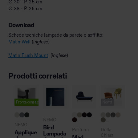
∅ 30 - P. 25 cm
∅ 38 - P. 25 cm
Download
Schede tecniche lampade da parete o soffitto:
Matin Wall
(
inglese
)
Matin Flush Mount
(
inglese
)
Prodotti correlati
Pronta consegna
Novità
Novi
NEMO
...
...
Fra
NEMO
Bird
Fr
Poliform
Della
Applique
Lampada
On
Chiara
Mad