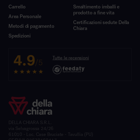
Carrello
Smaltimento imballi e
prodotto a fine vita
Area Personale
Certificazioni sedute Della
Metodi di pagamento
Chiara
Spedizioni
4.9
Tutte le recensioni
/5
DELLA CHIARA S.R.L.
via Selvagrossa 24/26
61010 - Loc. Case Bruciate - Tavullia (PU)