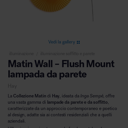
Area riunione e convegni
Vedi la gallery
illuminazione
illuminazione soffitto e parete
/
Matin Wall – Flush Mount
Area lounge e attesa
lampada da parete
Hay
La
Collezione Matin
di
Hay
, ideata da
Inga Sempé
, offre
una vasta gamma di
lampade da parete e da soffitto
,
caratterizzate da un approccio contemporaneo e poetico
Area outdoor
al design, adatte sia ai contesti residenziali che a quelli
aziendali.