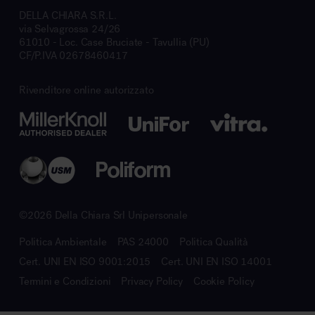
DELLA CHIARA S.R.L.
via Selvagrossa 24/26
61010 - Loc. Case Bruciate - Tavullia (PU)
CF/P.IVA 02678460417
Rivenditore online autorizzato
©2026 Della Chiara Srl Unipersonale
Politica Ambientale
PAS 24000
Politica Qualità
Cert. UNI EN ISO 9001:2015
Cert. UNI EN ISO 14001
Termini e Condizioni
Privacy Policy
Cookie Policy