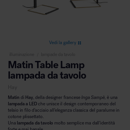
Area riunione e convegni
Vedi la gallery
illuminazione
lampade da tavolo
/
Matin Table Lamp
Area lounge e attesa
lampada da tavolo
Hay
Matin
di
Hay
, della designer francese
Inga Sampè
, è una
lampada a LED
che unisce il design contemporaneo del
telaio in filo d’acciaio all’eleganza classica del paralume in
Area outdoor
cotone plissettato.
Una
lampada da tavolo
molto semplice ma dall’identità
forte e mai banale.