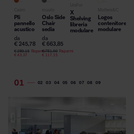
...
...
...
UniFor
Cas
Caimi
muuto
Molteni&C
X
Nu
Pli
Oslo Side
Logos
Shelving
Ro
pannello
Chair
contenitore
libreria
lib
acustico
sedia
modulare
modulare
leg
da
da
da
€
245,78
€
663,85
€
4
€
289,15
Risparmi
€
781,00
Risparmi
€
43,37
€
117,15