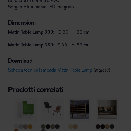
Diffusore in cotone e PVC
Sorgente luminosa: LED integrato
Dimensioni
Matin Table Lamp 300
: ∅ 30- H. 38 cm
Matin Table Lamp 380
: ∅ 38 - H. 52 cm
Download
Scheda tecnica lampada Matin Table Lamp
(
inglese
)
Prodotti correlati
Pro