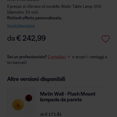
Il prezzo si riferisce al modello Matin Table Lamp 300
(diametro 30 cm).
Richiedi offerta personalizzata.
Area hospitality
Vai alla Descrizione
da
€
242,99
Sei un professionista?
Contattaci
e scopri i vantaggi a
te riservati!
Altre versioni disponibili
Matin Wall - Flush Mount
lampada da parete
da
€ 171.81