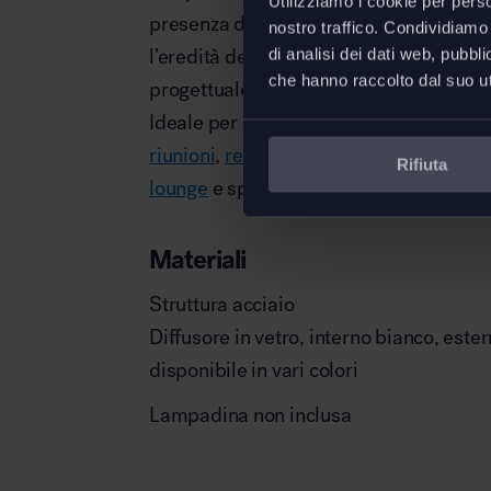
Utilizziamo i cookie per perso
presenza discreta ma carica di signific
nostro traffico. Condividiamo 
l’eredità del modernismo francese e una
di analisi dei dati web, pubbl
che hanno raccolto dal suo uti
progettuale.
Ideale per arredare
home office
,
uffici 
riunioni
,
reception,
aree relax,
ingressi,
Rifiuta
lounge
e spazi
hospitality
.
Materiali
Struttura acciaio
Diffusore in vetro, interno bianco, est
disponibile in vari colori
Lampadina non inclusa