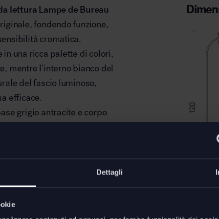
Dimens
da lettura Lampe de Bureau
originale, fondendo funzione,
sensibilità cromatica.
 in una ricca palette di colori,
te, mentre l’interno bianco del
turale del fascio luminoso,
a efficace.
base grigio antracite e corpo
ateria e luce, restituendo
atterizzante.
ne E14
fino a 20W, la lampada
usa
, ideale per creare
Dettagli
amera da letto o abbinata ad
ookie
Lampada
pe de Bureau Reading è una