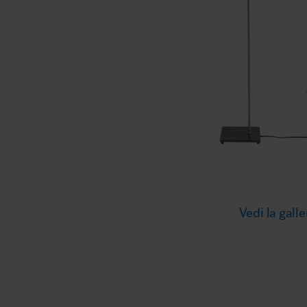
Illuminazione
Area riunione e convegni
Area lounge e attesa
Vedi la galle
MillerKnoll
Area outdoor