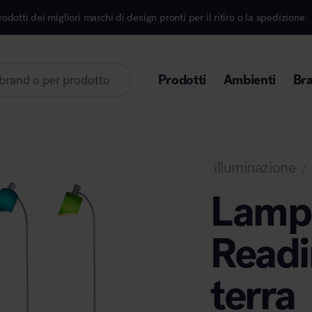
marchi di design pronti per il ritiro o la spedizione
Prodotti
Ambienti
Br
Lorem ipsum dolor sit amet
illuminazione
/
Lamp
Readi
Area direzionale
terra