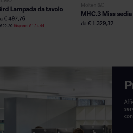
NEMO
Molteni&C
Bird Lampada da tavolo
MHC.3 Miss sedia 
da
€
497,76
da
€
1.329,32
622,20
Risparmi
€
124,44
P
Affi
ser
con