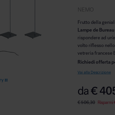
NEMO
Arredo area reception
Frutto della genial
Lampe de Bureau
rispondere ad un’e
volto riflesso nell
vetreria francese 
Area break
Richiedi offerta p
Vai alla Descrizione
ry
€
40
da
Area kids
€
506,30
Risparmi