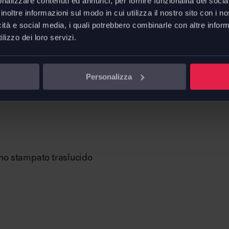
nalizzare contenuti ed annunci, per fornire funzionalità dei socia
H. 120 
ato, capace di portare con sé
inoltre informazioni sul modo in cui utilizza il nostro sito con i 
Base: 1
 raffinata attualità
icità e social media, i quali potrebbero combinarle con altre inform
lizzo dei loro servizi.
L. cavo 
direzionali
,
uffici operativi
,
sale
Downl
 soggiorni, hall,
welcome
Personalizza
Scheda 
erno stampato traslucido