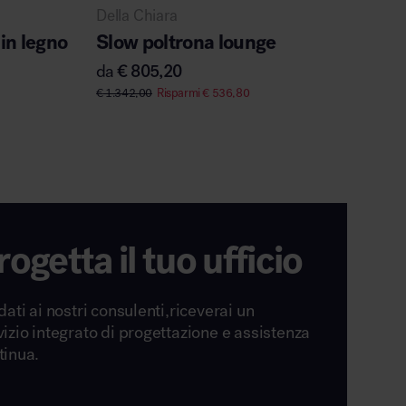
Della Chiara
Vitra
in legno
Slow poltrona lounge
Super 
ribalt
da
€
805,20
da
€
1.
€
1.342,00
Risparmi
€
536,80
rogetta il tuo ufficio
dati ai nostri consulenti,riceverai un
vizio integrato di progettazione e assistenza
tinua.