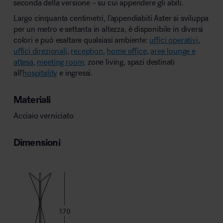
seconda della versione – su cui appendere gli abiti.
Largo cinquanta centimetri, l’appendiabiti Aster si sviluppa
per un metro e settanta in altezza, è disponibile in diversi
colori e può esaltare qualsiasi ambiente:
uffici operativi
,
uffici direzionali
,
reception
,
home office
,
aree lounge e
attesa
,
meeting room,
zone living, spazi destinati
all’
hospitality
e ingressi.
Materiali
Acciaio verniciato
Dimensioni