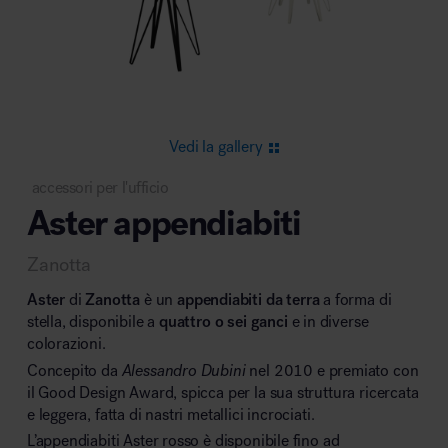
Area riunione e convegni
Vedi la gallery
accessori per l'ufficio
Aster appendiabiti
Area lounge e attesa
Zanotta
Aster
di
Zanotta
è un
appendiabiti da terra
a forma di
stella, disponibile a
quattro o sei ganci
e in diverse
colorazioni.
Concepito da
Alessandro Dubini
nel 2010 e premiato con
Area outdoor
il Good Design Award, spicca per la sua struttura ricercata
e leggera, fatta di nastri metallici incrociati.
L’appendiabiti Aster rosso è disponibile fino ad