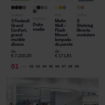
...
..
Cassina
Hay
UniFor
Poliform
Del
3 Fauteuil
Matin
X
Chi
Duke
Grand
Wall –
Shelving
Ma
madia
Confort,
Flush
libreria
pol
grand
Mount
modulare
e d
modèle
lampada
divano
da parete
da
€
7
da
da
€
7.210,20
€
171,81
€
1.
€
51