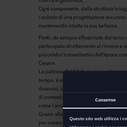
ricerca ergonomica.
Ogni componente, dalla struttura in legno
risultato di una progettazione accurata
mantenendo intatta la sua bellezza.
Ponti, da sempre affascinato dal tema d
partecipato direttamente al rinnovo e al
più celebri transatlantici dell’epoca com
Cesare.
La poltrona D.151.4, con le sue linee av
tempo, è stata realizzata per offrire comf
dinamici, come quelli delle navi, ma è a
di contesti: dai raffinati ambienti reside
Consenso
come l’arredo di hotel di lusso o degli 
Grazie alla sua linea accogliente e alla 
Questo sito web utilizza i c
per creare angoli di relax in soggiorni 