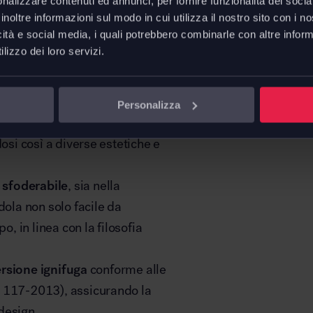
nalizzare contenuti ed annunci, per fornire funzionalità dei socia
’attesa esclusive.
inoltre informazioni sul modo in cui utilizza il nostro sito con i 
mfort elevato, mentre la
icità e social media, i quali potrebbero combinarle con altre inform
 solo conferisce solidità, ma
lizzo dei loro servizi.
flette il gusto raffinato
Personalizza
ssibilità di scegliere tra
dosi così a diverse estetiche e
 sfoderabile
, sia nella
dola non solo facile da
 in linea con la filosofia
versione ignifuga
conforme alle
B 117-2013), assicurando la
design.