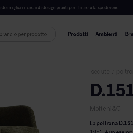
i di design pronti per il ritiro o la spedizione
Iscri
Prodotti
Ambienti
Br
Lorem ipsum dolor sit amet
sedute
poltro
/
D.151
Area direzionale
Molteni&C
La
poltrona D.151
1951, è un esempio