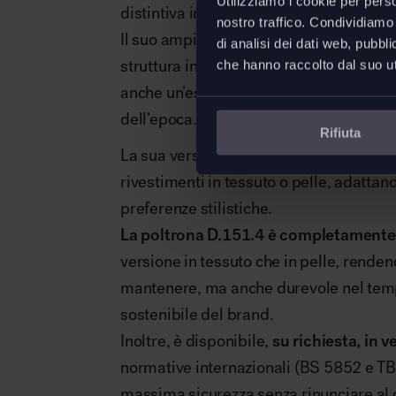
Utilizziamo i cookie per perso
distintiva in studi professionali e sale d
nostro traffico. Condividiamo 
Il suo ampio schienale garantisce un co
di analisi dei dati web, pubbl
struttura in noce canaletto massello non
che hanno raccolto dal suo uti
anche un’estetica calda e naturale, che ri
dell’epoca.
Rifiuta
La sua versatilità è sottolineata dalla po
rivestimenti in tessuto o pelle, adattan
preferenze stilistiche.
La poltrona D.151.4 è completamente
versione in tessuto che in pelle, renden
mantenere, ma anche durevole nel tempo,
sostenibile del brand.
Inoltre, è disponibile,
su richiesta, in 
normative internazionali (BS 5852 e T
massima sicurezza senza rinunciare al 