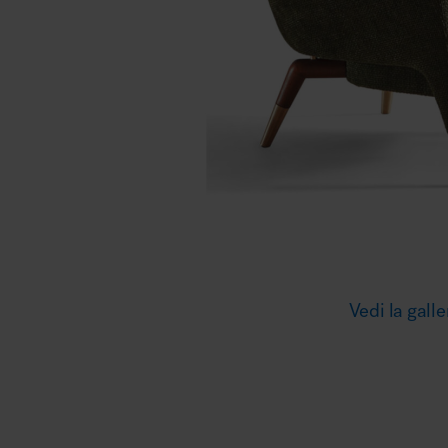
Illuminazione
Area riunione e convegni
Area lounge e attesa
Vedi la galle
MillerKnoll
Area outdoor