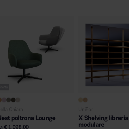
Novità
...
ella Chiara
UniFor
Nest poltrona Lounge
X Shelving libreria
modulare
da
€
1.098,00