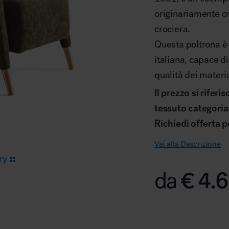
originariamente cr
crociera.
Arredo area reception
Questa poltrona è 
italiana, capace di
qualità dei material
Il prezzo si rifer
tessuto categoria
Area break
Richiedi offerta p
Vai alla Descrizione
ry
€
4.6
da
Area kids