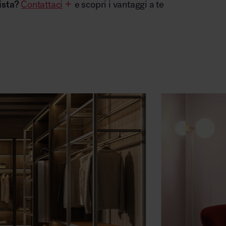
ista?
Contattaci
e scopri i vantaggi a te