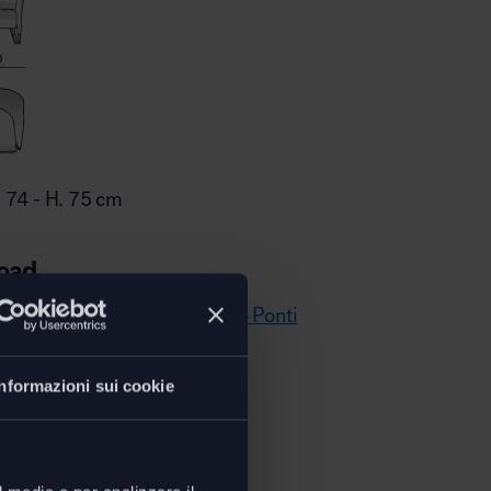
P. 74 - H. 75 cm
oad
ecnica poltrona D.151.4 Gio Ponti
Informazioni sui cookie