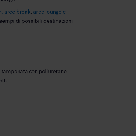
n,
aree break
,
aree lounge e
esempi di possibili destinazioni
, tamponata con poliuretano
etto