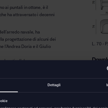
 ai puntali in ottone, è il
 che ha attraversato i decenni
ell’arredo navale, ha
la progettazione di alcuni dei
L. 70 - 
e l’Andrea Doria e il Giulio
Downl
volgenti e l’eleganza senza
ort e stile in spazi ristretti e
Scheda t
ltrettanto valida in una varietà
nziali ai progetti contract,
Dettagli
spazi rappresentativi.
qualità dei materiali, è perfetta
ookie
eleganti o come seduta