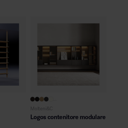
Pronta co
...
NEMO
Molteni&C
Untitl
Logos contenitore modulare
lampa