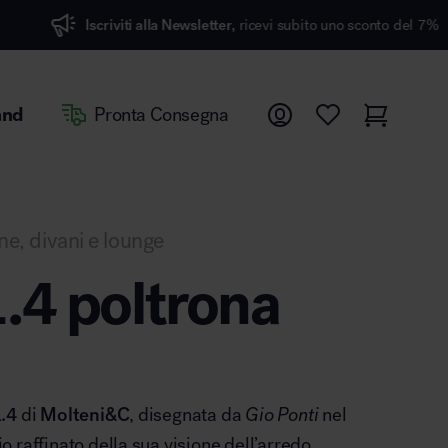
viti alla Newsletter,
ricevi subito uno sconto del 7%
and
Pronta Consegna
ne, divani e lounge
.4 poltrona
.4
di
Molteni&C
, disegnata da
Gio Ponti
nel
 raffinato della sua visione dell’arredo,