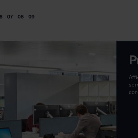
P
Affi
ser
con