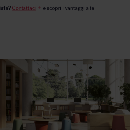
ista?
Contattaci
e scopri i vantaggi a te