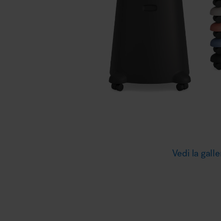
Illuminazione
Area riunione e convegni
Area lounge e attesa
Vedi la galle
MillerKnoll
Area outdoor