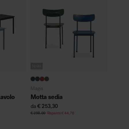
Novità
Pronta co
Magis
Cassina
tavolo
Motta sedia
Brama
mobile
da
€
253,30
da
€
5.
€
298,00
Risparmi
€
44,70