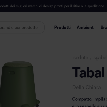
marchi di design pronti per il ritiro o la spedizione
Prodotti
Ambienti
Br
Lorem ipsum dolor sit amet
sedute
sgabel
/
Tabal
Area direzionale
Della Chiara
Compatto, impilabi
è lo
sgabello su r